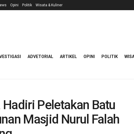
ews
Opini
Politik
Wisata & Kuliner
VESTIGASI
ADVETORIAL
ARTIKEL
OPINI
POLITIK
WISA
 Hadiri Peletakan Batu
an Masjid Nurul Falah
ang