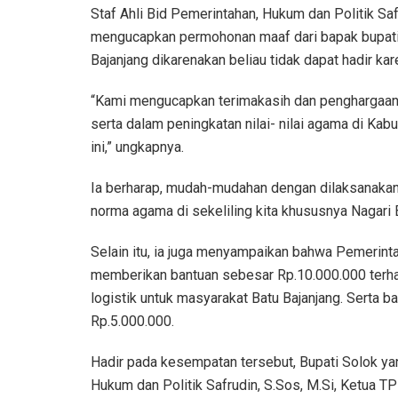
Staf Ahli Bid Pemerintahan, Hukum dan Politik Sa
mengucapkan permohonan maaf dari bapak bupati y
Bajanjang dikarenakan beliau tidak dapat hadir kar
“Kami mengucapkan terimakasih dan penghargaan y
serta dalam peningkatan nilai- nilai agama di K
ini,” ungkapnya.
Ia berharap, mudah-mudahan dengan dilaksanaka
norma agama di sekeliling kita khususnya Nagari 
Selain itu, ia juga menyampaikan bahwa Pemerint
memberikan bantuan sebesar Rp.10.000.000 terha
logistik untuk masyarakat Batu Bajanjang. Serta b
Rp.5.000.000.
Hadir pada kesempatan tersebut, Bupati Solok yan
Hukum dan Politik Safrudin, S.Sos, M.Si, Ketua TP