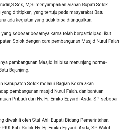
frudin,S.Sos, M,Si menyampaikan arahan Bupati Solok
ang dititipkan, yang tertuju pada masyarakat Batu
ena ada kegiatan yang tidak bisa ditinggalkan.
ang sebesar besarnya karna telah berpartisipasi ikut
abupaten Solok dengan cara pembangunan Masjid Nurul Falah
nnya pembangunan Masjid ini bisa menunjang norma-
Batu Bajanjang.
ah Kabupaten Solok melalui Bagian Kesra akan
dap pembangunan masjid Nurul Falah, dan bantuan
antuan Pribadi dari Ny. Hj. Emiko Epyardi Asda. SP sebesar
g diwakili oleh Staf Ahli Bupati Bidang Pemerintahan,
-PKK Kab. Solok Ny. Hj. Emiko Epyardi Asda, SP, Wakil