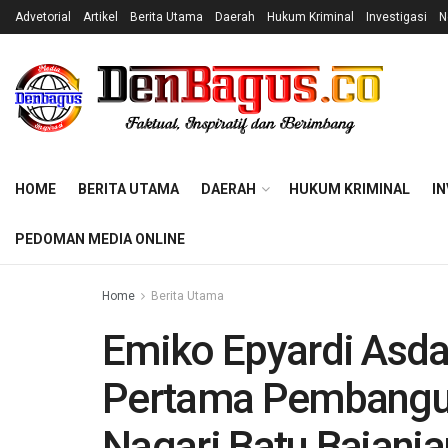
Advetorial
Artikel
Berita Utama
Daerah
Hukum Kriminal
Investigasi
N
HOME
BERITA UTAMA
DAERAH
HUKUM KRIMINAL
IN
PEDOMAN MEDIA ONLINE
Home
Berita Utama
Emiko Epyardi Asda
Pertama Pembangun
Nagari Batu Bajanj