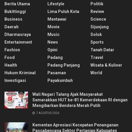
Berita Utama
Lifestyle
Politik
Bukittinggi
Lima Puluh Kota
Review
Business
Mentawai
Science
Daerah
Movie
Sijunjung
Dharmasraya
Music
Solok
Entertainment
News
Sports
Fashion
Opini
Tanah Datar
Food
Padang
Travel
Health
Padang Panjang
Wisata & Kuliner
Hukum Kriminal
Pasaman
World
Investigasi
Payakumbuh
Wali Nagari Talang Ajak Masyarakat
Semarakkan HUT ke-81 Kemerdekaan RI dengan
Mengibarkan Bendera Merah Putih
7 AGUSTUS 2026
Kementan Apresiasi Kecepatan Penanganan
Pascabencana Sektor Pertanian Kabupaten