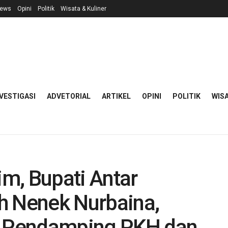
ews
Opini
Politik
Wisata & Kuliner
VESTIGASI
ADVETORIAL
ARTIKEL
OPINI
POLITIK
WISA
m, Bupati Antar
h Nenek Nurbaina,
K, Pendamping PKH dan