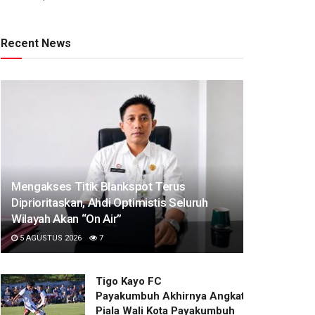
Recent News
Mengakses Titik Blankspot Terus
Diprioritaskan, Ahdi Optimistis Seluruh
Wilayah Akan “On Air”
5 AGUSTUS 2026
7
Tigo Kayo FC
Payakumbuh Akhirnya Angkat Trofi
Piala Wali Kota Payakumbuh