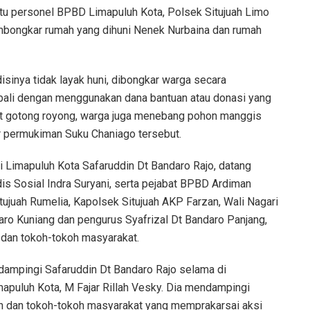
tu personel BPBD Limapuluh Kota, Polsek Situjuah Limo
mbongkar rumah yang dihuni Nenek Nurbaina dan rumah
sinya tidak layak huni, dibongkar warga secara
bali dengan menggunakan dana bantuan atau donasi yang
at gotong royong, warga juga menebang pohon manggis
r permukiman Suku Chaniago tersebut.
i Limapuluh Kota Safaruddin Dt Bandaro Rajo, datang
s Sosial Indra Suryani, serta pejabat BPBD Ardiman
ujuah Rumelia, Kapolsek Situjuah AKP Farzan, Wali Nagari
ro Kuniang dan pengurus Syafrizal Dt Bandaro Panjang,
 dan tokoh-tokoh masyarakat.
dampingi Safaruddin Dt Bandaro Rajo selama di
mapuluh Kota, M Fajar Rillah Vesky. Dia mendampingi
 dan tokoh-tokoh masyarakat yang memprakarsai aksi