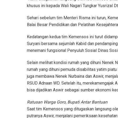
khusus ini kepada Wali Nagari Tungkar Yusrizal D
Sehari sebelum tim Menteri Risma ini turun, Ke
Balai Besar Pendidikan dan Pelatihan Kesejahte
Kedatangan kedua tim Kemensos ini turut didampi
Suryani bersama sejumlah Kabid dan pendamping P
menemani fungsional Penyuluh Sosial Dinas Sosia
Selain melihat kondisi rumah yang dihuni Nenek N
rumah yang dihuni pemuda disabilitas yatim piat
juga membawa Nenek Nurbaina dan Aswir, menjal
RSUD Adnaan WD. Setelah itu, merekamengajak Asw
bisa dijadikan Aswir sebagai sumber ekonomi ked
Ratusan Warga Goro, Bupati Antar Bantuan
Saat tim Kemensos yang ditugaskan langsung ole
putranya Aswir, menjalani pemeriksaan kesehat