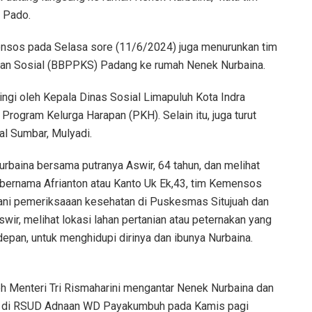
t Pado.
mensos pada Selasa sore (11/6/2024) juga menurunkan tim
raan Sosial (BBPPKS) Padang ke rumah Nenek Nurbaina.
ngi oleh Kepala Dinas Sosial Limapuluh Kota Indra
rogram Kelurga Harapan (PKH). Selain itu, juga turut
l Sumbar, Mulyadi.
urbaina bersama putranya Aswir, 64 tahun, dan melihat
u bernama Afrianton atau Kanto Uk Ek,43, tim Kemensos
ani pemeriksaaan kesehatan di Puskesmas Situjuah dan
ir, melihat lokasi lahan pertanian atau peternakan yang
epan, untuk menghidupi dirinya dan ibunya Nurbaina.
h Menteri Tri Rismaharini mengantar Nenek Nurbaina dan
an di RSUD Adnaan WD Payakumbuh pada Kamis pagi