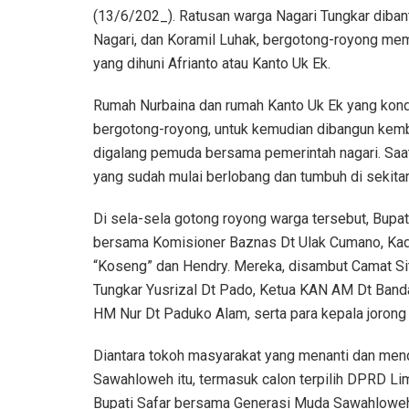
(13/6/202_). Ratusan warga Nagari Tungkar diban
Nagari, dan Koramil Luhak, bergotong-royong me
yang dihuni Afrianto atau Kanto Uk Ek.
Rumah Nurbaina dan rumah Kanto Uk Ek yang kondi
bergotong-royong, untuk kemudian dibangun kem
digalang pemuda bersama pemerintah nagari. Sa
yang sudah mulai berlobang dan tumbuh di sekita
Di sela-sela gotong royong warga tersebut, Bupat
bersama Komisioner Baznas Dt Ulak Cumano, Kadi
“Koseng” dan Hendry. Mereka, disambut Camat Sit
Tungkar Yusrizal Dt Pado, Ketua KAN AM Dt Banda
HM Nur Dt Paduko Alam, serta para kepala jorong
Diantara tokoh masyarakat yang menanti dan men
Sawahloweh itu, termasuk calon terpilih DPRD Li
Bupati Safar bersama Generasi Muda Sawahloweh