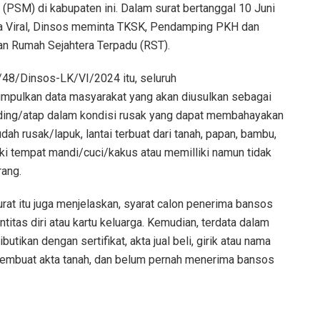
PSM) di kabupaten ini. Dalam surat bertanggal 10 Juni
ina Viral, Dinsos meminta TKSK, Pendamping PKH dan
an Rumah Sejahtera Terpadu (RST).
48/Dinsos-LK/VI/2024 itu, seluruh
pulkan data masyarakat yang akan diusulkan sebagai
inding/atap dalam kondisi rusak yang dapat membahayakan
ah rusak/lapuk, lantai terbuat dari tanah, papan, bambu,
ki tempat mandi/cuci/kakus atau memilliki namun tidak
rang.
rat itu juga menjelaskan, syarat calon penerima bansos
ntitas diri atau kartu keluarga. Kemudian, terdata dalam
utikan dengan sertifikat, akta jual beli, girik atau nama
t pembuat akta tanah, dan belum pernah menerima bansos