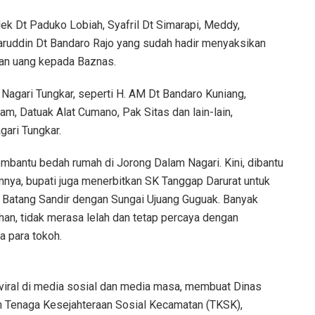
lek Dt Paduko Lobiah, Syafril Dt Simarapi, Meddy,
aruddin Dt Bandaro Rajo yang sudah hadir menyaksikan
an uang kepada Baznas.
agari Tungkar, seperti H. AM Dt Bandaro Kuniang,
m, Datuak Alat Cumano, Pak Sitas dan lain-lain,
gari Tungkar.
embantu bedah rumah di Jorong Dalam Nagari. Kini, dibantu
nya, bupati juga menerbitkan SK Tanggap Darurat untuk
 Batang Sandir dengan Sungai Ujuang Guguak. Banyak
an, tidak merasa lelah dan tetap percaya dengan
a para tokoh.
 viral di media sosial dan media masa, membuat Dinas
uh Tenaga Kesejahteraan Sosial Kecamatan (TKSK),