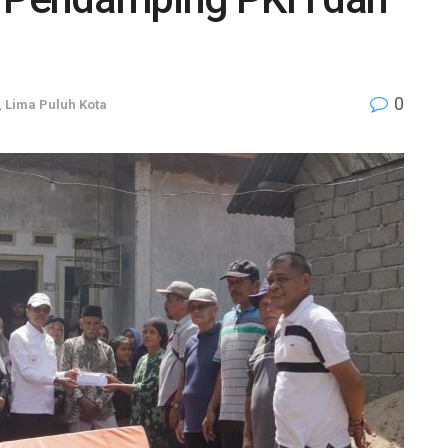
0
,
Lima Puluh Kota