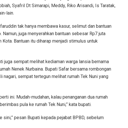
iah, Syafril Dt Simarapi, Meddy, Riko Arisandi, Is Taratak,
in-lain.
afaruddin tak hanya membawa kasur, selimut dan bantuan
to. Namun, juga menyerahkan bantuan sebesar Rp7 juta
Kota. Bantuan itu diharap menjadi stimulus untuk
i juga sempat melihat kediaman warga lansia bernama
h rumah Nenek Nurbaina. Bupati Safar bersama rombongan
i nagari, sempat tertegun melihat rumah Tek Nuni yang
perti ini. Mudah-mudahan, kalau penanganan dua rumah
berimbas pula ke rumah Tek Nuni,” kata bupati.
ya ke sini,” pesan Bupati kepada pejabat BPBD, sebelum