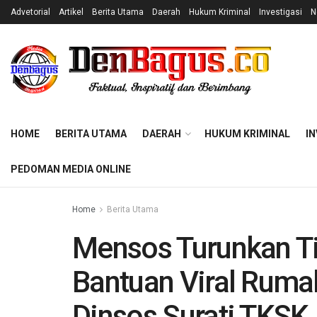
Advetorial
Artikel
Berita Utama
Daerah
Hukum Kriminal
Investigasi
N
HOME
BERITA UTAMA
DAERAH
HUKUM KRIMINAL
IN
PEDOMAN MEDIA ONLINE
Home
Berita Utama
Mensos Turunkan Ti
Bantuan Viral Ruma
Dinsos Surati TKS