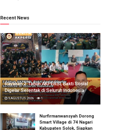
Recent News
Rayakan 2 Tahun AKPERSI, Bakti Sosial
Digelar Serentak di Seluruh Indonesia
9 AGUSTUS 2026
1
Nurfirmanwansyah Dorong
Smart Village di 74 Nagari
Kabupaten Solok, Siapkan