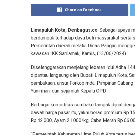
Share on Facebook
Limapuluh Kota, Denbagus.co
-Sebagai upaya m
berdampak terhadap daya beli masyarakat serta s
Pemerintah daerah melalui Dinas Pangan menggel
kawasan IKK Sarilamak, Kamis, (13/06/2024).
Diselenggarakan menjelang lebaran Idul Adha 144
dipantau langsung oleh Bupati Limapuluh Kota, Saf
pembukaan, unsur Forkopimda, Pimpinan Cabang Bu
Yunirman, dan sejumlah Kepala OPD.
Berbagai komoditas sembako tampak dijual dengan
bawah harga pasar itu, yakni beras premium Rp.15
Rp.42.000, Ayam 21.000/kg, Cabe Merah Rp.66.00
“Pemerintah Kabupaten Lima Puluh Kota terus b