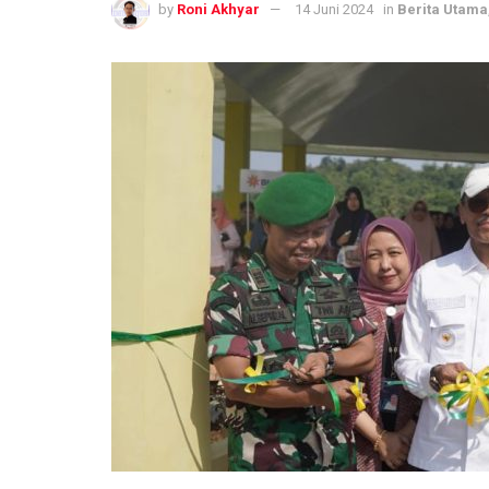
by
Roni Akhyar
14 Juni 2024
in
Berita Utama