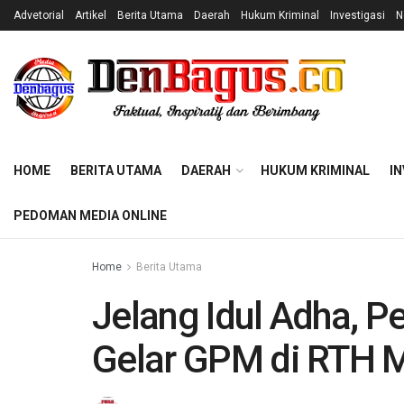
Advetorial
Artikel
Berita Utama
Daerah
Hukum Kriminal
Investigasi
N
HOME
BERITA UTAMA
DAERAH
HUKUM KRIMINAL
IN
PEDOMAN MEDIA ONLINE
Home
Berita Utama
Jelang Idul Adha, 
Gelar GPM di RTH M