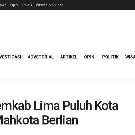
ews
Opini
Politik
Wisata & Kuliner
VESTIGASI
ADVETORIAL
ARTIKEL
OPINI
POLITIK
WISA
Pemkab Lima Puluh Kota
ahkota Berlian