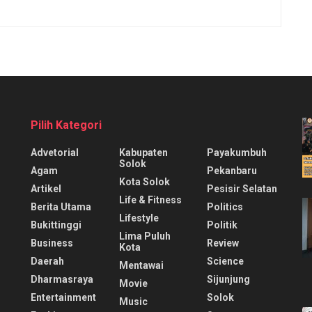
Pilih Kategori
Advetorial
Kabupaten
Payakumbuh
Solok
Agam
Pekanbaru
Kota Solok
Artikel
Pesisir Selatan
Life & Fitness
Berita Utama
Politics
Lifestyle
Bukittinggi
Politik
Lima Puluh
Business
Review
Kota
Daerah
Science
Mentawai
Dharmasraya
Sijunjung
Movie
Entertainment
Solok
Music