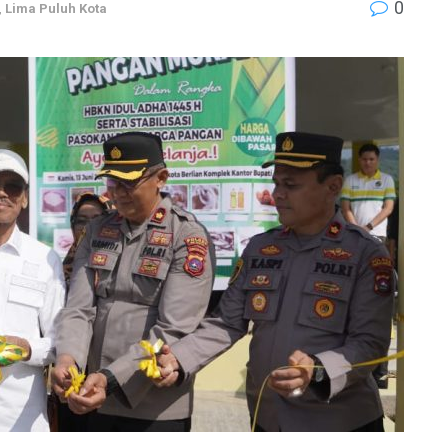
0
,
Lima Puluh Kota