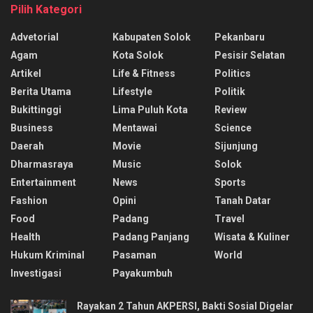
Pilih Kategori
Advetorial
Kabupaten Solok
Pekanbaru
Agam
Kota Solok
Pesisir Selatan
Artikel
Life & Fitness
Politics
Berita Utama
Lifestyle
Politik
Bukittinggi
Lima Puluh Kota
Review
Business
Mentawai
Science
Daerah
Movie
Sijunjung
Dharmasraya
Music
Solok
Entertainment
News
Sports
Fashion
Opini
Tanah Datar
Food
Padang
Travel
Health
Padang Panjang
Wisata & Kuliner
Hukum Kriminal
Pasaman
World
Investigasi
Payakumbuh
Rayakan 2 Tahun AKPERSI, Bakti Sosial Digelar