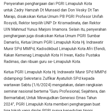
Penyerahan penghargaan dari PGRI Limapuluh Kota
untuk Zadry Hamzah Dt Munsaid dan Don Vesky Dt Tan
Marajo, disaksikan Ketua Umum PB PGRI Profesor Unifah
Rosyidi, Rektor terpilih UNP Dr Krismadinata, dan Rektor
UIN Mahmud Yunus Marjoni Imamora. Selain itu, penyerahan
penghargaan juga disaksikan Ketua Umum PGRI Sumbar
Damarlis, Ketua Umum PGRI Limapuluh Kota Hj. Indrawatir
Munir SPd MMPd, Kadisdikbud Limapuluh Kota Afri Efendi,
Kakan Kemenag Limapuluh Kota H Irwan, Kadis Pustaka
Radimas, dan ribuan guru se-Limapuluh Kota.
Ketua PGRI Limapuluh Kota Hj. Indrawatir Munir SPd MMPd
didampingi Sekretaris Zulfikar Ayatulloh SPd kepada
wartawan Sabtu (1/6/2024) mengatakan, dalam rangkaian
seminar nasional bertema “Guru Profesional, Sejahtera, dan
Bermartabat, Untuk Mewujudkan Generasi Emas Tahun
2024”, PGRI Limapuluh Kota memberi penghargaan buat
tiga tokoh yang dinilai PGRI punya kepedulian tinggi