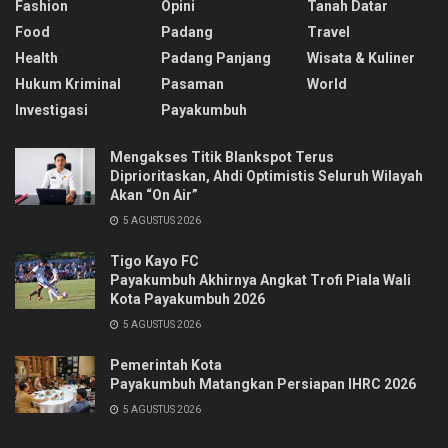
Fashion
Opini
Tanah Datar
Food
Padang
Travel
Health
Padang Panjang
Wisata & Kuliner
Hukum Kriminal
Pasaman
World
Investigasi
Payakumbuh
Mengakses Titik Blankspot Terus
Diprioritaskan, Ahdi Optimistis Seluruh Wilayah
Akan “On Air”
5 AGUSTUS 2026
Tigo Kayo FC
Payakumbuh Akhirnya Angkat Trofi Piala Wali
Kota Payakumbuh 2026
5 AGUSTUS 2026
Pemerintah Kota
Payakumbuh Matangkan Persiapan IHRC 2026
5 AGUSTUS 2026