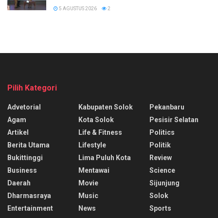
5 AGUSTUS 2026
2
Pilih Kategori
Advetorial
Kabupaten Solok
Pekanbaru
Agam
Kota Solok
Pesisir Selatan
Artikel
Life & Fitness
Politics
Berita Utama
Lifestyle
Politik
Bukittinggi
Lima Puluh Kota
Review
Business
Mentawai
Science
Daerah
Movie
Sijunjung
Dharmasraya
Music
Solok
Entertainment
News
Sports