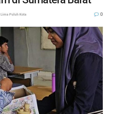
0
,
Lima Puluh Kota