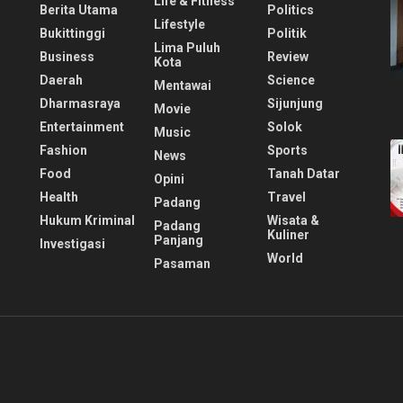
Life & Fitness
Berita Utama
Politics
Lifestyle
Bukittinggi
Politik
Lima Puluh
Business
Review
Kota
Daerah
Science
Mentawai
Dharmasraya
Sijunjung
Movie
Entertainment
Solok
Music
Fashion
Sports
News
Food
Tanah Datar
Opini
Health
Travel
Padang
Hukum Kriminal
Wisata &
Padang
Kuliner
Panjang
Investigasi
World
Pasaman