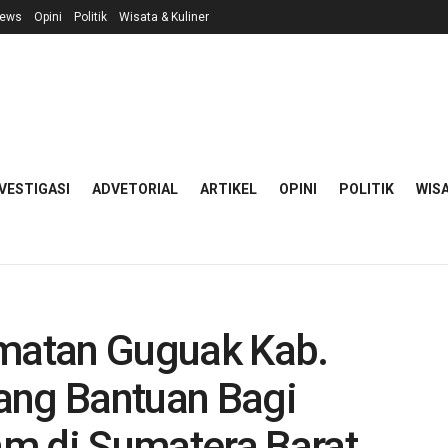
ews
Opini
Politik
Wisata & Kuliner
VESTIGASI
ADVETORIAL
ARTIKEL
OPINI
POLITIK
WISA
matan Guguak Kab.
ang Bantuan Bagi
m di Sumatera Barat