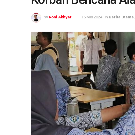
by
Roni Akhyar
15 Mei 2024
in
Berita Utama