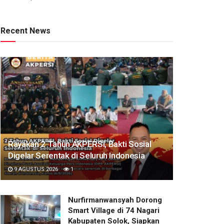
Recent News
Rayakan 2 Tahun AKPERSI, Bakti Sosial
Digelar Serentak di Seluruh Indonesia
9 AGUSTUS 2026
1
Nurfirmanwansyah Dorong
Smart Village di 74 Nagari
Kabupaten Solok, Siapkan