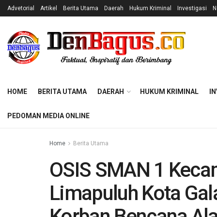
Advetorial
Artikel
Berita Utama
Daerah
Hukum Kriminal
Investigasi
N
HOME
BERITA UTAMA
DAERAH
HUKUM KRIMINAL
IN
PEDOMAN MEDIA ONLINE
Home
Berita Utama
OSIS SMAN 1 Keca
Limapuluh Kota Gal
Korban Bencana Ala