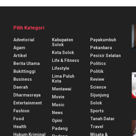
Pilih Kategori
Advetorial
Kabupaten
Payakumbuh
Solok
Agam
Pekanbaru
Kota Solok
Artikel
Pesisir Selatan
Life & Fitness
Berita Utama
Politics
Lifestyle
Bukittinggi
Politik
Lima Puluh
Business
Review
Kota
Daerah
Science
Mentawai
Dharmasraya
Sijunjung
Movie
Entertainment
Solok
Music
Fashion
Sports
News
Food
Tanah Datar
Opini
Health
Travel
Padang
Hukum Kriminal
Wisata &