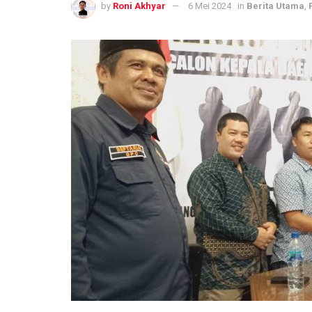
by
Roni Akhyar
6 Mei 2024
in
Berita Utama
,