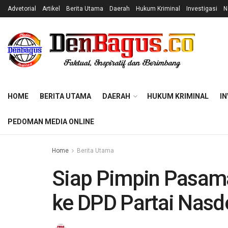
Advetorial
Artikel
Berita Utama
Daerah
Hukum Kriminal
Investigasi
N
HOME
BERITA UTAMA
DAERAH
HUKUM KRIMINAL
IN
PEDOMAN MEDIA ONLINE
Home
Berita Utama
Siap Pimpin Pasama
ke DPD Partai Nas