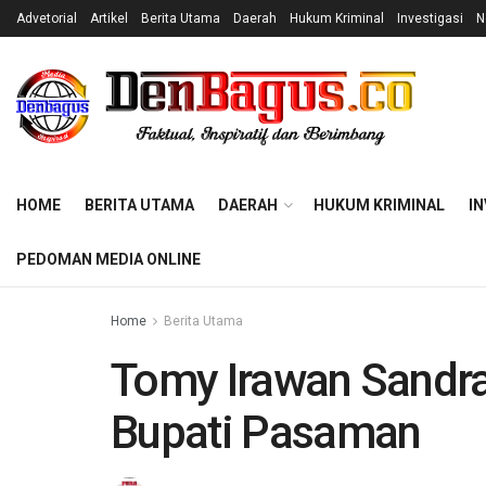
Advetorial
Artikel
Berita Utama
Daerah
Hukum Kriminal
Investigasi
N
HOME
BERITA UTAMA
DAERAH
HUKUM KRIMINAL
IN
PEDOMAN MEDIA ONLINE
Home
Berita Utama
Tomy Irawan Sandra
Bupati Pasaman