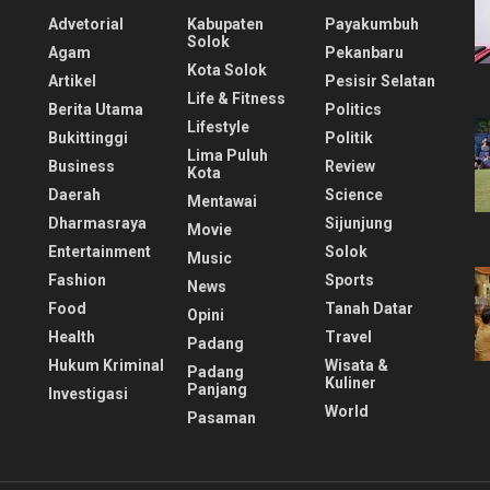
Advetorial
Kabupaten
Payakumbuh
Solok
Agam
Pekanbaru
Kota Solok
Artikel
Pesisir Selatan
Life & Fitness
Berita Utama
Politics
Lifestyle
Bukittinggi
Politik
Lima Puluh
Business
Review
Kota
Daerah
Science
Mentawai
Dharmasraya
Sijunjung
Movie
Entertainment
Solok
Music
Fashion
Sports
News
Food
Tanah Datar
Opini
Health
Travel
Padang
Hukum Kriminal
Wisata &
Padang
Kuliner
Panjang
Investigasi
World
Pasaman