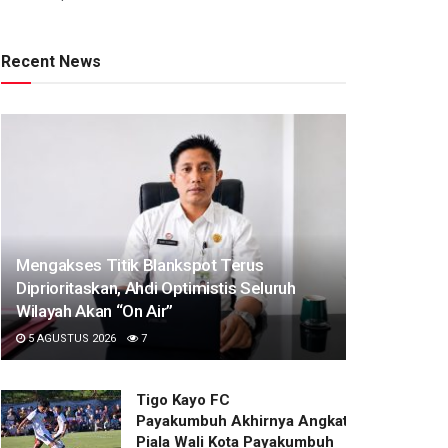
Recent News
Mengakses Titik Blankspot Terus
Diprioritaskan, Ahdi Optimistis Seluruh
Wilayah Akan “On Air”
5 AGUSTUS 2026
7
Tigo Kayo FC
Payakumbuh Akhirnya Angkat Trofi
Piala Wali Kota Payakumbuh