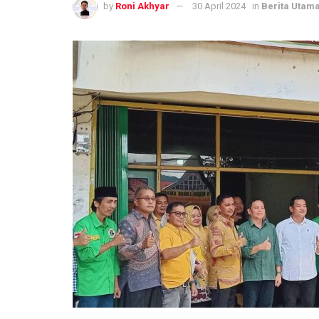
by
Roni Akhyar
30 April 2024
in
Berita Utam