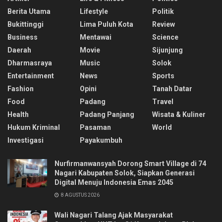
Berita Utama
Lifestyle
Politik
Bukittinggi
Lima Puluh Kota
Review
Business
Mentawai
Science
Daerah
Movie
Sijunjung
Dharmasraya
Music
Solok
Entertainment
News
Sports
Fashion
Opini
Tanah Datar
Food
Padang
Travel
Health
Padang Panjang
Wisata & Kuliner
Hukum Kriminal
Pasaman
World
Investigasi
Payakumbuh
Nurfirmanwansyah Dorong Smart Village di 74
Nagari Kabupaten Solok, Siapkan Generasi
Digital Menuju Indonesia Emas 2045
8 AGUSTUS 2026
Wali Nagari Talang Ajak Masyarakat