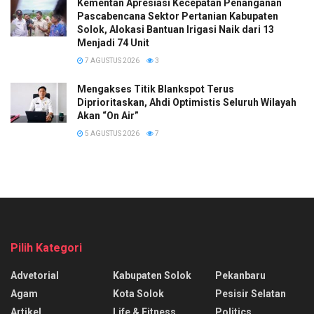
Kementan Apresiasi Kecepatan Penanganan
Pascabencana Sektor Pertanian Kabupaten
Solok, Alokasi Bantuan Irigasi Naik dari 13
Menjadi 74 Unit
7 AGUSTUS 2026
3
Mengakses Titik Blankspot Terus
Diprioritaskan, Ahdi Optimistis Seluruh Wilayah
Akan “On Air”
5 AGUSTUS 2026
7
Pilih Kategori
Advetorial
Kabupaten Solok
Pekanbaru
Agam
Kota Solok
Pesisir Selatan
Artikel
Life & Fitness
Politics