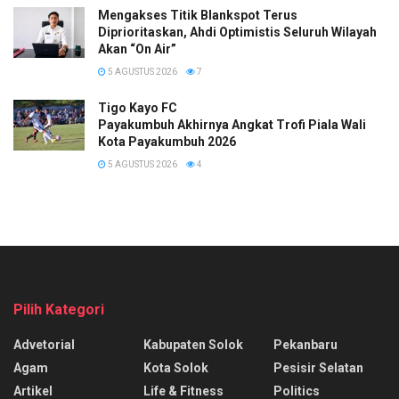
Mengakses Titik Blankspot Terus
Diprioritaskan, Ahdi Optimistis Seluruh Wilayah
Akan “On Air”
5 AGUSTUS 2026
7
Tigo Kayo FC
Payakumbuh Akhirnya Angkat Trofi Piala Wali
Kota Payakumbuh 2026
5 AGUSTUS 2026
4
Pilih Kategori
Advetorial
Kabupaten Solok
Pekanbaru
Agam
Kota Solok
Pesisir Selatan
Artikel
Life & Fitness
Politics