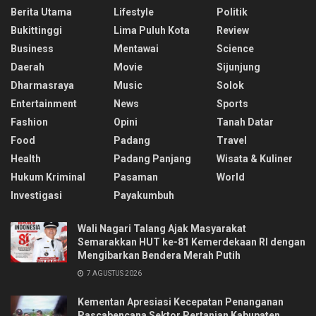
Berita Utama
Lifestyle
Politik
Bukittinggi
Lima Puluh Kota
Review
Business
Mentawai
Science
Daerah
Movie
Sijunjung
Dharmasraya
Music
Solok
Entertainment
News
Sports
Fashion
Opini
Tanah Datar
Food
Padang
Travel
Health
Padang Panjang
Wisata & Kuliner
Hukum Kriminal
Pasaman
World
Investigasi
Payakumbuh
Wali Nagari Talang Ajak Masyarakat
Semarakkan HUT ke-81 Kemerdekaan RI dengan
Mengibarkan Bendera Merah Putih
7 AGUSTUS 2026
Kementan Apresiasi Kecepatan Penanganan
Pascabencana Sektor Pertanian Kabupaten