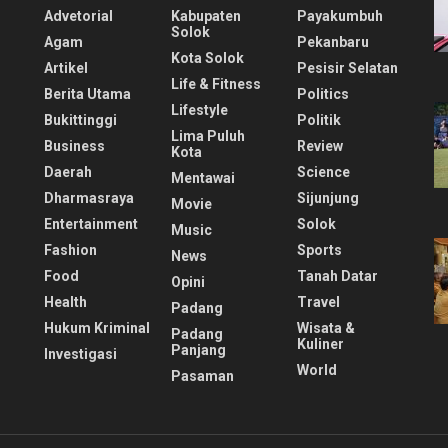
Advetorial
Kabupaten
Payakumbuh
Solok
Agam
Pekanbaru
Kota Solok
Artikel
Pesisir Selatan
Life & Fitness
Berita Utama
Politics
Lifestyle
Bukittinggi
Politik
Lima Puluh
Business
Review
Kota
Daerah
Science
Mentawai
Dharmasraya
Sijunjung
Movie
Entertainment
Solok
Music
Fashion
Sports
News
Food
Tanah Datar
Opini
Health
Travel
Padang
Hukum Kriminal
Wisata &
Padang
Kuliner
Panjang
Investigasi
World
Pasaman