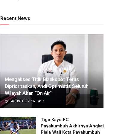
Recent News
Mengakses Titik Blankspot Terus
Diprioritaskan, Ahdi Optimistis Seluruh
Wilayah Akan “On Air”
5 AGUSTUS 2026
7
Tigo Kayo FC
Payakumbuh Akhirnya Angkat Trofi
Piala Wali Kota Payakumbuh