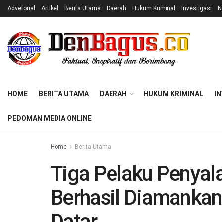
Advetorial
Artikel
Berita Utama
Daerah
Hukum Kriminal
Investigasi
N
HOME
BERITA UTAMA
DAERAH
HUKUM KRIMINAL
IN
PEDOMAN MEDIA ONLINE
Home
Berita Utama
Tiga Pelaku Penya
Berhasil Diamankan
Datar