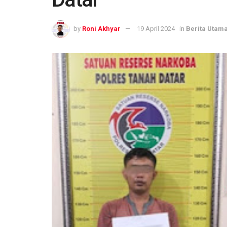
by
Roni Akhyar
19 April 2024
in
Berita Utam