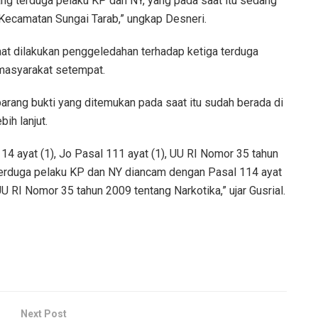
ng terduga pelaku KP dan NY, yang pada saat itu sedang
 Kecamatan Sungai Tarab,” ungkap Desneri.
t dilakukan penggeledahan terhadap ketiga terduga
 masyarakat setempat.
barang bukti yang ditemukan pada saat itu sudah berada di
ih lanjut.
4 ayat (1), Jo Pasal 111 ayat (1), UU RI Nomor 35 tahun
terduga pelaku KP dan NY diancam dengan Pasal 114 ayat
 UU RI Nomor 35 tahun 2009 tentang Narkotika,” ujar Gusrial.
Next Post