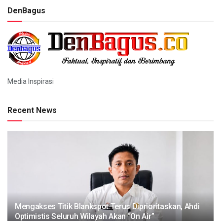
DenBagus
Media Inspirasi
Recent News
Mengakses Titik Blankspot Terus Diprioritaskan, Ahdi
Optimistis Seluruh Wilayah Akan “On Air”