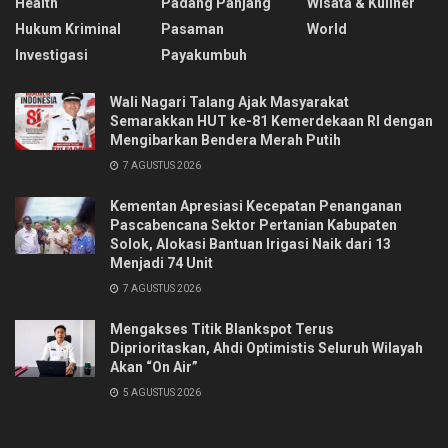
Health
Padang Panjang
Wisata & Kuliner
Hukum Kriminal
Pasaman
World
Investigasi
Payakumbuh
Wali Nagari Talang Ajak Masyarakat
Semarakkan HUT ke-81 Kemerdekaan RI dengan
Mengibarkan Bendera Merah Putih
7 AGUSTUS 2026
Kementan Apresiasi Kecepatan Penanganan
Pascabencana Sektor Pertanian Kabupaten
Solok, Alokasi Bantuan Irigasi Naik dari 13
Menjadi 74 Unit
7 AGUSTUS 2026
Mengakses Titik Blankspot Terus
Diprioritaskan, Ahdi Optimistis Seluruh Wilayah
Akan “On Air”
5 AGUSTUS 2026