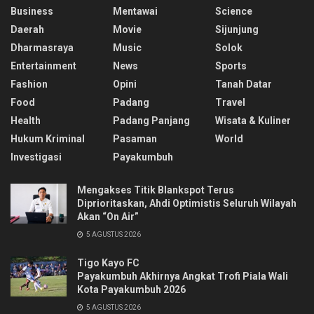
Business
Mentawai
Science
Daerah
Movie
Sijunjung
Dharmasraya
Music
Solok
Entertainment
News
Sports
Fashion
Opini
Tanah Datar
Food
Padang
Travel
Health
Padang Panjang
Wisata & Kuliner
Hukum Kriminal
Pasaman
World
Investigasi
Payakumbuh
Mengakses Titik Blankspot Terus
Diprioritaskan, Ahdi Optimistis Seluruh Wilayah
Akan “On Air”
5 AGUSTUS 2026
Tigo Kayo FC
Payakumbuh Akhirnya Angkat Trofi Piala Wali
Kota Payakumbuh 2026
5 AGUSTUS 2026