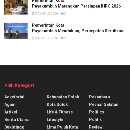
Pemerintah Kota
Payakumbuh Matangkan Persiapan IHRC 2026
5 AGUSTUS 2026
2
Pemerintah Kota
Payakumbuh Mendukung Percepatan Sertifikasi H
5 AGUSTUS 2026
2
Pilih Kategori
Advetorial
Kabupaten Solok
Pekanbaru
Agam
Kota Solok
Pesisir Selatan
Artikel
Life & Fitness
Politics
Berita Utama
Lifestyle
Politik
Bukittinggi
Lima Puluh Kota
Review