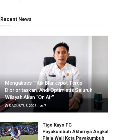
Recent News
Mengakses Titik Blankspot Terus
Diprioritaskan, Ahdi Optimistis Seluruh
Wilayah Akan “On Air”
5 AGUSTUS 2026
7
Tigo Kayo FC
Payakumbuh Akhirnya Angkat Trofi
Piala Wali Kota Payakumbuh