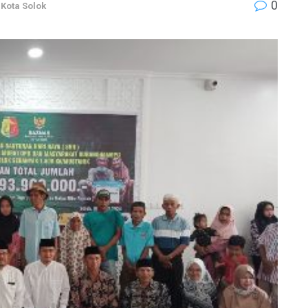
0
,
Kota Solok