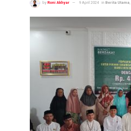
by
Roni Akhyar
9 April 2024
in
Berita Utama