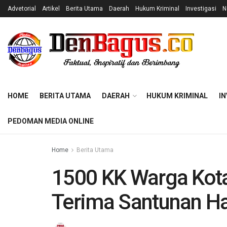
Advetorial
Artikel
Berita Utama
Daerah
Hukum Kriminal
Investigasi
N
HOME
BERITA UTAMA
DAERAH
HUKUM KRIMINAL
IN
PEDOMAN MEDIA ONLINE
Home
Berita Utama
1500 KK Warga Kot
Terima Santunan Ha