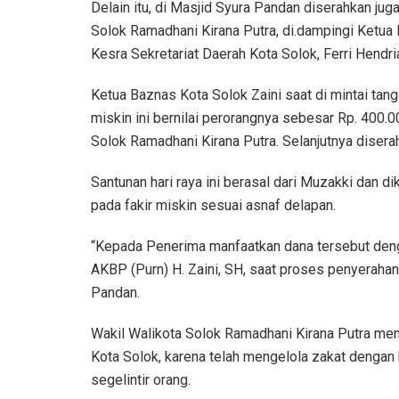
Delain itu, di Masjid Syura Pandan diserahkan ju
Solok Ramadhani Kirana Putra, di.dampingi Ketua
Kesra Sekretariat Daerah Kota Solok, Ferri Hendri
Ketua Baznas Kota Solok Zaini saat di mintai tan
miskin ini bernilai perorangnya sebesar Rp. 400.0
Solok Ramadhani Kirana Putra. Selanjutnya diserah
Santunan hari raya ini berasal dari Muzakki dan d
pada fakir miskin sesuai asnaf delapan.
“Kepada Penerima manfaatkan dana tersebut deng
AKBP (Purn) H. Zaini, SH, saat proses penyerahan
Pandan.
Wakil Walikota Solok Ramadhani Kirana Putra me
Kota Solok, karena telah mengelola zakat dengan b
segelintir orang.