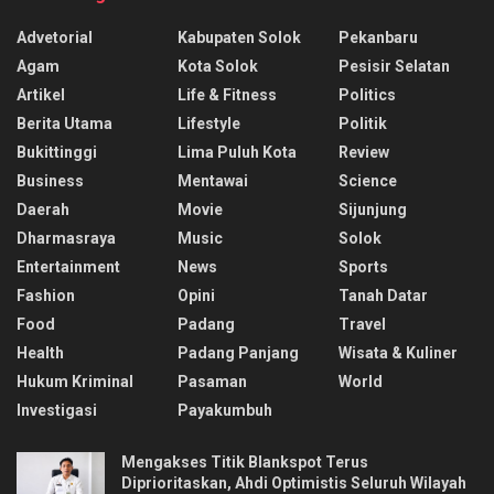
Advetorial
Kabupaten Solok
Pekanbaru
Agam
Kota Solok
Pesisir Selatan
Artikel
Life & Fitness
Politics
Berita Utama
Lifestyle
Politik
Bukittinggi
Lima Puluh Kota
Review
Business
Mentawai
Science
Daerah
Movie
Sijunjung
Dharmasraya
Music
Solok
Entertainment
News
Sports
Fashion
Opini
Tanah Datar
Food
Padang
Travel
Health
Padang Panjang
Wisata & Kuliner
Hukum Kriminal
Pasaman
World
Investigasi
Payakumbuh
Mengakses Titik Blankspot Terus
Diprioritaskan, Ahdi Optimistis Seluruh Wilayah