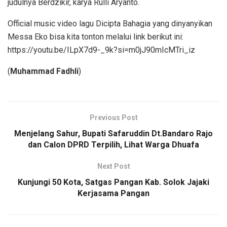
judulnya Berdzikir, karya Rulli Aryanto.
Official music video lagu Dicipta Bahagia yang dinyanyikan
Messa Eko bisa kita tonton melalui link berikut ini:
https://youtu.be/ILpX7d9-_9k?si=m0jJ90mIcMTri_iz
(
Muhammad Fadhli
)
Previous Post
Menjelang Sahur, Bupati Safaruddin Dt.Bandaro Rajo
dan Calon DPRD Terpilih, Lihat Warga Dhuafa
Next Post
Kunjungi 50 Kota, Satgas Pangan Kab. Solok Jajaki
Kerjasama Pangan