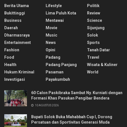
Berita Utama
Lifestyle
Politik
Bukittinggi
Lima Puluh Kota
Review
Business
Mentawai
Science
Daerah
Movie
Sijunjung
Dharmasraya
Music
Solok
Entertainment
News
Sports
Fashion
Opini
Tanah Datar
Food
Padang
Travel
Health
Padang Panjang
Wisata & Kuliner
Hukum Kriminal
Pasaman
World
Investigasi
Payakumbuh
60 Calon Paskibraka Sambut Ny. Kurniati dengan
Formasi Khas Pasukan Pengibar Bendera
10 AGUSTUS 2026
Bupati Solok Buka Mahabbah Cup I, Dorong
Persatuan dan Sportivitas Generasi Muda