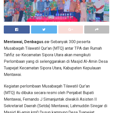
Mentawai, Denbagus.co
-Sebanyak 300 peserta
Musabaqah Tilawatil Qur’an (MTQ) antar TPA dan Rumah
Tahfiz se-Kecamatan Sipora Utara akan mengikuti
Perlombaan yang di selenggarakan di Masjid Al-Amin Desa
Tuapejat Kecamatan Sipora Utara, Kabupaten Kepulauan
Mentawai.
Kegiatan perlombaan Musabaqah Tilawatil Qur’an
(MTQ) itu dibuka secara resmi oleh Penjabat Bupati
Mentawai, Fernando J Simanjuntak diwakili Asisten II
Sekretariat Daerah (Setda) Mentawai, Lahmuddin Siregar di
Masjid Al-amin km0 Dusun kampung,Desa Tuapeijat,