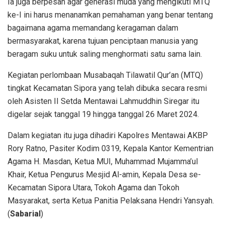
Ia juga berpesan agar generasi muda yang mengikuti MTQ
ke-I ini harus menanamkan pemahaman yang benar tentang
bagaimana agama memandang keragaman dalam
bermasyarakat, karena tujuan penciptaan manusia yang
beragam suku untuk saling menghormati satu sama lain.
Kegiatan perlombaan Musabaqah Tilawatil Qur’an (MTQ)
tingkat Kecamatan Sipora yang telah dibuka secara resmi
oleh Asisten II Setda Mentawai Lahmuddhin Siregar itu
digelar sejak tanggal 19 hingga tanggal 26 Maret 2024.
Dalam kegiatan itu juga dihadiri Kapolres Mentawai AKBP
Rory Ratno, Pasiter Kodim 0319, Kepala Kantor Kementrian
Agama H. Masdan, Ketua MUI, Muhammad Mujamma’ul
Khair, Ketua Pengurus Mesjid Al-amin, Kepala Desa se-
Kecamatan Sipora Utara, Tokoh Agama dan Tokoh
Masyarakat, serta Ketua Panitia Pelaksana Hendri Yansyah.
(
Sabarial
)