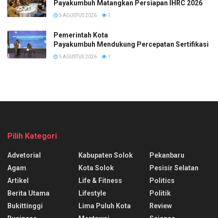
Payakumbuh Matangkan Persiapan IHRC 2026
5 AGUSTUS 2026
1
Pemerintah Kota
Payakumbuh Mendukung Percepatan Sertifikasi H
5 AGUSTUS 2026
1
Pilih Kategori
Advetorial
Kabupaten Solok
Pekanbaru
Agam
Kota Solok
Pesisir Selatan
Artikel
Life & Fitness
Politics
Berita Utama
Lifestyle
Politik
Bukittinggi
Lima Puluh Kota
Review