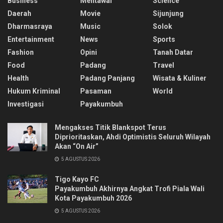
Business
Mentawai
Science
Daerah
Movie
Sijunjung
Dharmasraya
Music
Solok
Entertainment
News
Sports
Fashion
Opini
Tanah Datar
Food
Padang
Travel
Health
Padang Panjang
Wisata & Kuliner
Hukum Kriminal
Pasaman
World
Investigasi
Payakumbuh
Mengakses Titik Blankspot Terus
Diprioritaskan, Ahdi Optimistis Seluruh Wilayah
Akan “On Air”
5 AGUSTUS 2026
Tigo Kayo FC
Payakumbuh Akhirnya Angkat Trofi Piala Wali
Kota Payakumbuh 2026
5 AGUSTUS 2026