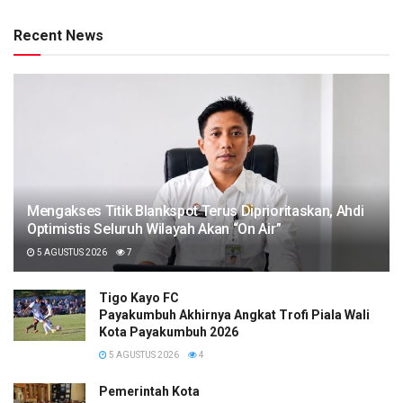
Recent News
Mengakses Titik Blankspot Terus Diprioritaskan, Ahdi
Optimistis Seluruh Wilayah Akan “On Air”
5 AGUSTUS 2026
7
Tigo Kayo FC
Payakumbuh Akhirnya Angkat Trofi Piala Wali
Kota Payakumbuh 2026
5 AGUSTUS 2026
4
Pemerintah Kota