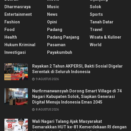
Dharmasraya
Music
Solok
Entertainment
News
Sports
Fashion
Opini
Tanah Datar
Food
Padang
Travel
Health
Padang Panjang
Wisata & Kuliner
Hukum Kriminal
Pasaman
World
Investigasi
Payakumbuh
Rayakan 2 Tahun AKPERSI, Bakti Sosial Digelar
Serentak di Seluruh Indonesia
9 AGUSTUS 2026
Nurfirmanwansyah Dorong Smart Village di 74
Nagari Kabupaten Solok, Siapkan Generasi
Digital Menuju Indonesia Emas 2045
8 AGUSTUS 2026
Wali Nagari Talang Ajak Masyarakat
Semarakkan HUT ke-81 Kemerdekaan RI dengan