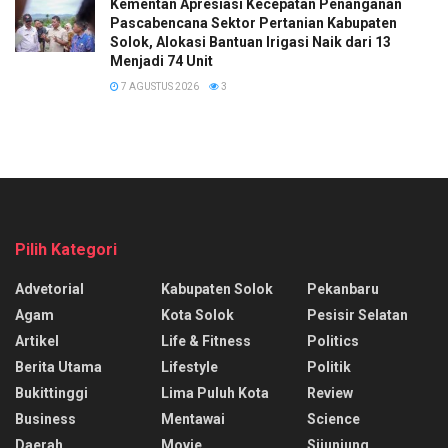
Kementan Apresiasi Kecepatan Penanganan
Pascabencana Sektor Pertanian Kabupaten
Solok, Alokasi Bantuan Irigasi Naik dari 13
Menjadi 74 Unit
7 AGUSTUS 2026
3
Pilih Kategori
Advetorial
Kabupaten Solok
Pekanbaru
Agam
Kota Solok
Pesisir Selatan
Artikel
Life & Fitness
Politics
Berita Utama
Lifestyle
Politik
Bukittinggi
Lima Puluh Kota
Review
Business
Mentawai
Science
Daerah
Movie
Sijunjung