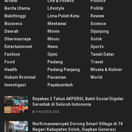
Artikel
Life & Fitness
Politics
Berita Utama
Lifestyle
Politik
Bukittinggi
Lima Puluh Kota
Review
Business
Mentawai
Science
Daerah
Movie
Sijunjung
Dharmasraya
Music
Solok
Entertainment
News
Sports
Fashion
Opini
Tanah Datar
Food
Padang
Travel
Health
Padang Panjang
Wisata & Kuliner
Hukum Kriminal
Pasaman
World
Investigasi
Payakumbuh
Rayakan 2 Tahun AKPERSI, Bakti Sosial Digelar
Serentak di Seluruh Indonesia
9 AGUSTUS 2026
Nurfirmanwansyah Dorong Smart Village di 74
Nagari Kabupaten Solok, Siapkan Generasi