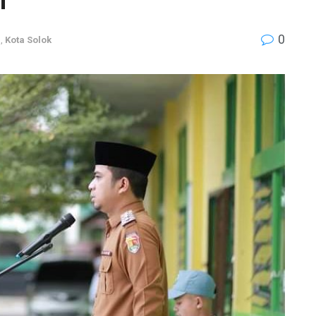
0
a
,
Kota Solok