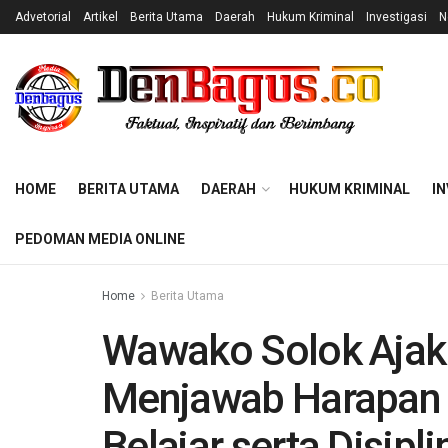
Advetorial
Artikel
Berita Utama
Daerah
Hukum Kriminal
Investigasi
N
HOME
BERITA UTAMA
DAERAH
HUKUM KRIMINAL
IN
PEDOMAN MEDIA ONLINE
Home
Berita Utama
Wawako Solok Ajak
Menjawab Harapan 
Belajar serta Disipli