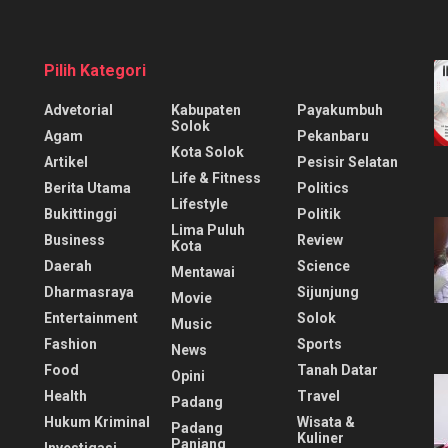
Pilih Kategori
Advetorial
Kabupaten
Payakumbuh
Solok
Agam
Pekanbaru
Kota Solok
Artikel
Pesisir Selatan
Life & Fitness
Berita Utama
Politics
Lifestyle
Bukittinggi
Politik
Lima Puluh
Business
Review
Kota
Daerah
Science
Mentawai
Dharmasraya
Sijunjung
Movie
Entertainment
Solok
Music
Fashion
Sports
News
Food
Tanah Datar
Opini
Health
Travel
Padang
Hukum Kriminal
Wisata &
Padang
Kuliner
Panjang