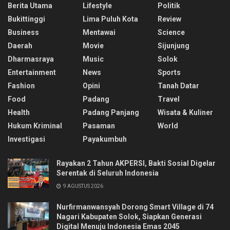
Berita Utama
Lifestyle
Politik
Bukittinggi
Lima Puluh Kota
Review
Business
Mentawai
Science
Daerah
Movie
Sijunjung
Dharmasraya
Music
Solok
Entertainment
News
Sports
Fashion
Opini
Tanah Datar
Food
Padang
Travel
Health
Padang Panjang
Wisata & Kuliner
Hukum Kriminal
Pasaman
World
Investigasi
Payakumbuh
Rayakan 2 Tahun AKPERSI, Bakti Sosial Digelar
Serentak di Seluruh Indonesia
9 AGUSTUS 2026
Nurfirmanwansyah Dorong Smart Village di 74
Nagari Kabupaten Solok, Siapkan Generasi
Digital Menuju Indonesia Emas 2045