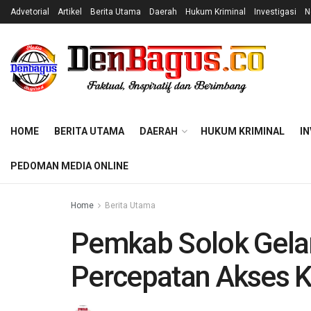
Advetorial
Artikel
Berita Utama
Daerah
Hukum Kriminal
Investigasi
N
HOME
BERITA UTAMA
DAERAH
HUKUM KRIMINAL
IN
PEDOMAN MEDIA ONLINE
Home
Berita Utama
Pemkab Solok Gela
Percepatan Akses 