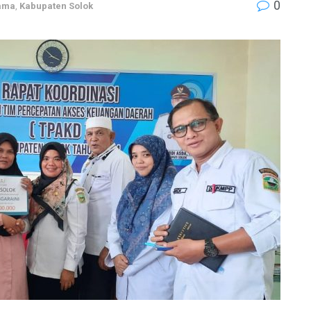
0
tama
,
Kabupaten Solok