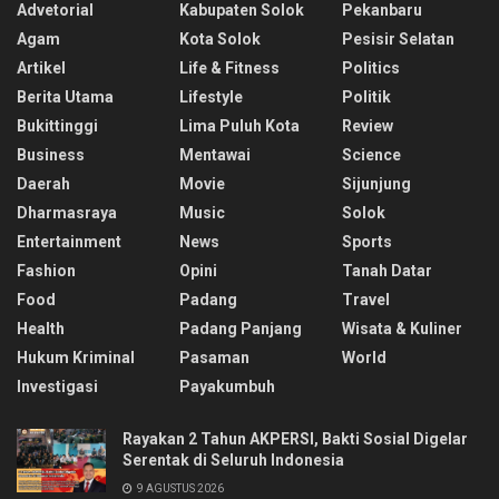
Advetorial
Kabupaten Solok
Pekanbaru
Agam
Kota Solok
Pesisir Selatan
Artikel
Life & Fitness
Politics
Berita Utama
Lifestyle
Politik
Bukittinggi
Lima Puluh Kota
Review
Business
Mentawai
Science
Daerah
Movie
Sijunjung
Dharmasraya
Music
Solok
Entertainment
News
Sports
Fashion
Opini
Tanah Datar
Food
Padang
Travel
Health
Padang Panjang
Wisata & Kuliner
Hukum Kriminal
Pasaman
World
Investigasi
Payakumbuh
Rayakan 2 Tahun AKPERSI, Bakti Sosial Digelar
Serentak di Seluruh Indonesia
9 AGUSTUS 2026