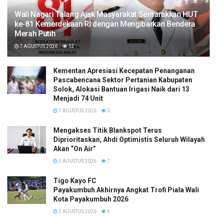
Wali Nagari Talang Ajak Masyarakat Semarakkan HUT
ke-81 Kemerdekaan RI dengan Mengibarkan Bendera
Merah Putih
7 AGUSTUS 2026
12
Kementan Apresiasi Kecepatan Penanganan
Pascabencana Sektor Pertanian Kabupaten
Solok, Alokasi Bantuan Irigasi Naik dari 13
Menjadi 74 Unit
7 AGUSTUS 2026
3
Mengakses Titik Blankspot Terus
Diprioritaskan, Ahdi Optimistis Seluruh Wilayah
Akan “On Air”
5 AGUSTUS 2026
7
Tigo Kayo FC
Payakumbuh Akhirnya Angkat Trofi Piala Wali
Kota Payakumbuh 2026
5 AGUSTUS 2026
4