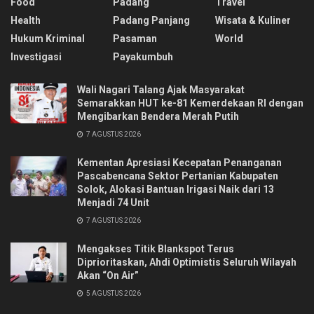
Food
Padang
Travel
Health
Padang Panjang
Wisata & Kuliner
Hukum Kriminal
Pasaman
World
Investigasi
Payakumbuh
Wali Nagari Talang Ajak Masyarakat
Semarakkan HUT ke-81 Kemerdekaan RI dengan
Mengibarkan Bendera Merah Putih
7 AGUSTUS 2026
Kementan Apresiasi Kecepatan Penanganan
Pascabencana Sektor Pertanian Kabupaten
Solok, Alokasi Bantuan Irigasi Naik dari 13
Menjadi 74 Unit
7 AGUSTUS 2026
Mengakses Titik Blankspot Terus
Diprioritaskan, Ahdi Optimistis Seluruh Wilayah
Akan “On Air”
5 AGUSTUS 2026