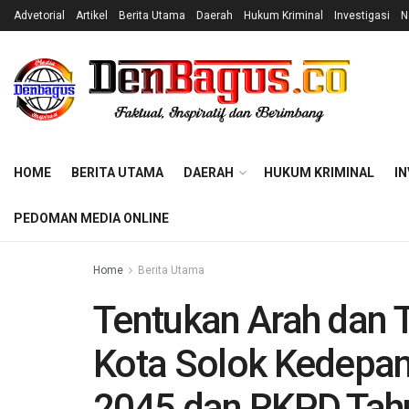
Advetorial
Artikel
Berita Utama
Daerah
Hukum Kriminal
Investigasi
N
HOME
BERITA UTAMA
DAERAH
HUKUM KRIMINAL
IN
PEDOMAN MEDIA ONLINE
Home
Berita Utama
Tentukan Arah dan
Kota Solok Kedepan
2045 dan RKPD Tah