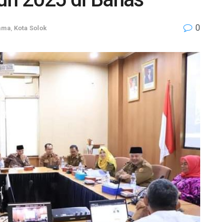
0
tama
,
Kota Solok