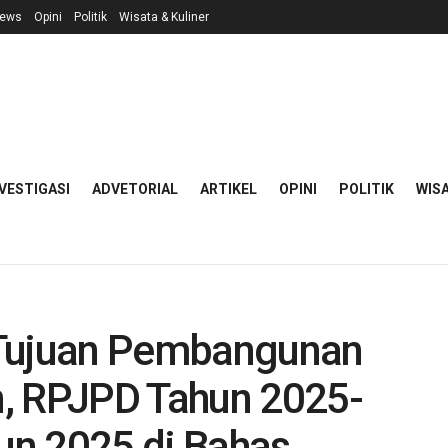
ews
Opini
Politik
Wisata & Kuliner
VESTIGASI
ADVETORIAL
ARTIKEL
OPINI
POLITIK
WISA
 Tujuan Pembangunan
, RPJPD Tahun 2025-
un 2025 di Bahas