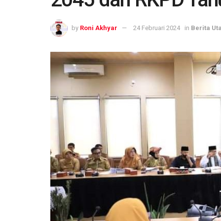
by
Roni Akhyar
24 Februari 2024
in
Berita U