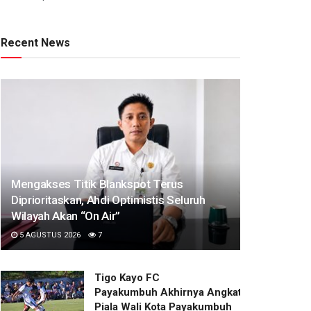
Recent News
Mengakses Titik Blankspot Terus
Diprioritaskan, Ahdi Optimistis Seluruh
Wilayah Akan “On Air”
5 AGUSTUS 2026
7
Tigo Kayo FC
Payakumbuh Akhirnya Angkat Trofi
Piala Wali Kota Payakumbuh