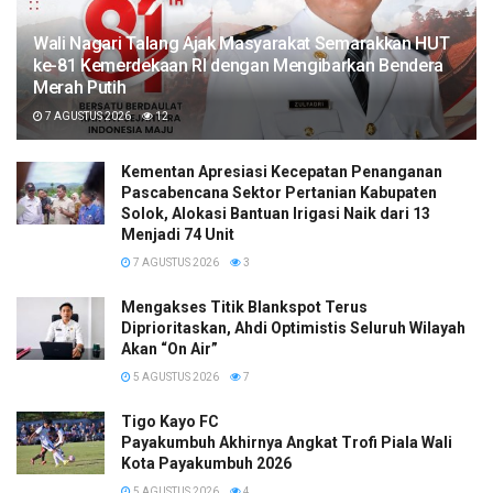
Wali Nagari Talang Ajak Masyarakat Semarakkan HUT
ke-81 Kemerdekaan RI dengan Mengibarkan Bendera
Merah Putih
7 AGUSTUS 2026
12
Kementan Apresiasi Kecepatan Penanganan
Pascabencana Sektor Pertanian Kabupaten
Solok, Alokasi Bantuan Irigasi Naik dari 13
Menjadi 74 Unit
7 AGUSTUS 2026
3
Mengakses Titik Blankspot Terus
Diprioritaskan, Ahdi Optimistis Seluruh Wilayah
Akan “On Air”
5 AGUSTUS 2026
7
Tigo Kayo FC
Payakumbuh Akhirnya Angkat Trofi Piala Wali
Kota Payakumbuh 2026
5 AGUSTUS 2026
4