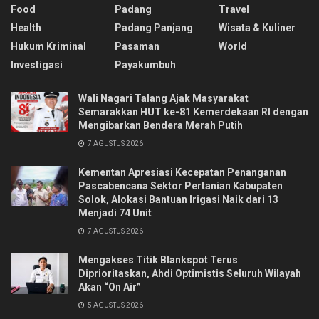
Food
Padang
Travel
Health
Padang Panjang
Wisata & Kuliner
Hukum Kriminal
Pasaman
World
Investigasi
Payakumbuh
Wali Nagari Talang Ajak Masyarakat
Semarakkan HUT ke-81 Kemerdekaan RI dengan
Mengibarkan Bendera Merah Putih
7 AGUSTUS 2026
Kementan Apresiasi Kecepatan Penanganan
Pascabencana Sektor Pertanian Kabupaten
Solok, Alokasi Bantuan Irigasi Naik dari 13
Menjadi 74 Unit
7 AGUSTUS 2026
Mengakses Titik Blankspot Terus
Diprioritaskan, Ahdi Optimistis Seluruh Wilayah
Akan “On Air”
5 AGUSTUS 2026