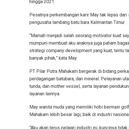
hingga 2021.
Pesatnya perkembangan karir May tak lepas dar
pengusaha tambang batu bara Kalimantan Timur.
“Mamah menjadi salah seorang motivator kuat sej
mumpuni membuat aku anaknya juga paham bagaim
strategi company development yang kuat, tentu tak
banyak pihak,” kata May.
PT Pilar Putra Mahakam bergerak di bidang perkap
perdagangan batubara, dan mineral. Pelayanan uta
tunda, dan mother vessel, serta layanan penduku
layanan lainnya.
May wanita muda yang memiliki hobi bermain gol
Mahakam lebih besar lagi, baik di industri nasiona
“Aku akan terus pelajari industri ini, kuncinya tid