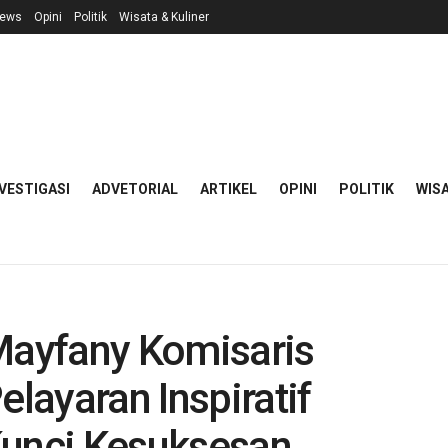
ews
Opini
Politik
Wisata & Kuliner
VESTIGASI
ADVETORIAL
ARTIKEL
OPINI
POLITIK
WISA
 Mayfany Komisaris
layaran Inspiratif
Kunci Kesuksesan