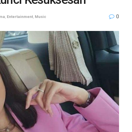
0
ama
,
Entertainment
,
Music