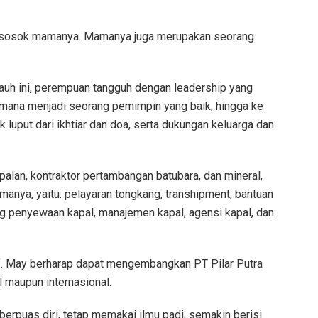
i sosok mamanya. Mamanya juga merupakan seorang
auh ini, perempuan tangguh dengan leadership yang
ana menjadi seorang pemimpin yang baik, hingga ke
 luput dari ikhtiar dan doa, serta dukungan keluarga dan
alan, kontraktor pertambangan batubara, dan mineral,
manya, yaitu: pelayaran tongkang, transhipment, bantuan
ng penyewaan kapal, manajemen kapal, agensi kapal, dan
f. May berharap dapat mengembangkan PT Pilar Putra
l maupun internasional.
ak berpuas diri, tetap memakai ilmu padi, semakin berisi