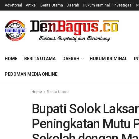
Advetorial
Artikel
Berita Utama
Daerah
Hukum Kriminal
Investigasi
N
HOME
BERITA UTAMA
DAERAH
HUKUM KRIMINAL
IN
PEDOMAN MEDIA ONLINE
Home
Berita Utama
Bupati Solok Laksa
Peningkatan Mutu P
Sekolah dengan Ma