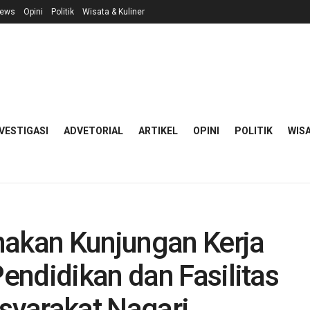
ews
Opini
Politik
Wisata & Kuliner
VESTIGASI
ADVETORIAL
ARTIKEL
OPINI
POLITIK
WISA
nakan Kunjungan Kerja
endidikan dan Fasilitas
syarakat Nagari