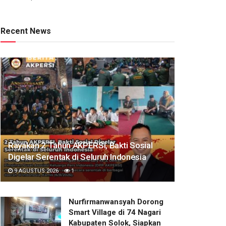
Recent News
Rayakan 2 Tahun AKPERSI, Bakti Sosial
Digelar Serentak di Seluruh Indonesia
9 AGUSTUS 2026
1
Nurfirmanwansyah Dorong
Smart Village di 74 Nagari
Kabupaten Solok, Siapkan