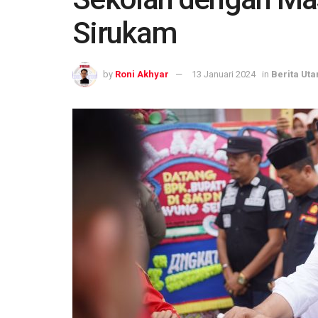
Sirukam
by
Roni Akhyar
13 Januari 2024
in
Berita Ut