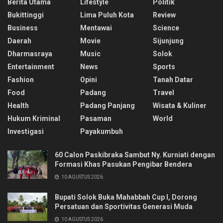
Berita Utama
Lifestyle
Politik
Bukittinggi
Lima Puluh Kota
Review
Business
Mentawai
Science
Daerah
Movie
Sijunjung
Dharmasraya
Music
Solok
Entertainment
News
Sports
Fashion
Opini
Tanah Datar
Food
Padang
Travel
Health
Padang Panjang
Wisata & Kuliner
Hukum Kriminal
Pasaman
World
Investigasi
Payakumbuh
60 Calon Paskibraka Sambut Ny. Kurniati dengan
Formasi Khas Pasukan Pengibar Bendera
10 AGUSTUS 2026
Bupati Solok Buka Mahabbah Cup I, Dorong
Persatuan dan Sportivitas Generasi Muda
10 AGUSTUS 2026