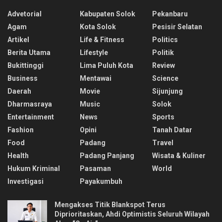
Advetorial
Kabupaten Solok
Pekanbaru
Agam
Kota Solok
Pesisir Selatan
Artikel
Life & Fitness
Politics
Berita Utama
Lifestyle
Politik
Bukittinggi
Lima Puluh Kota
Review
Business
Mentawai
Science
Daerah
Movie
Sijunjung
Dharmasraya
Music
Solok
Entertainment
News
Sports
Fashion
Opini
Tanah Datar
Food
Padang
Travel
Health
Padang Panjang
Wisata & Kuliner
Hukum Kriminal
Pasaman
World
Investigasi
Payakumbuh
Mengakses Titik Blankspot Terus
Diprioritaskan, Ahdi Optimistis Seluruh Wilayah