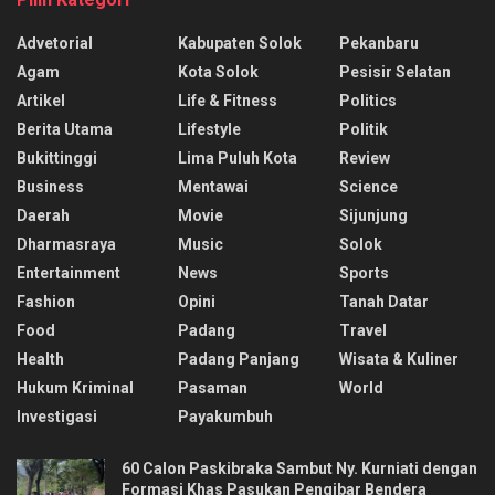
Advetorial
Kabupaten Solok
Pekanbaru
Agam
Kota Solok
Pesisir Selatan
Artikel
Life & Fitness
Politics
Berita Utama
Lifestyle
Politik
Bukittinggi
Lima Puluh Kota
Review
Business
Mentawai
Science
Daerah
Movie
Sijunjung
Dharmasraya
Music
Solok
Entertainment
News
Sports
Fashion
Opini
Tanah Datar
Food
Padang
Travel
Health
Padang Panjang
Wisata & Kuliner
Hukum Kriminal
Pasaman
World
Investigasi
Payakumbuh
60 Calon Paskibraka Sambut Ny. Kurniati dengan
Formasi Khas Pasukan Pengibar Bendera