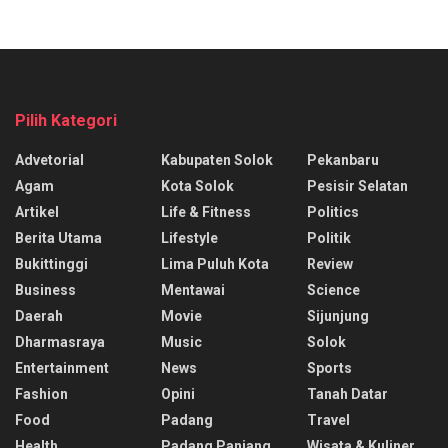
Pilih Kategori
Advetorial
Kabupaten Solok
Pekanbaru
Agam
Kota Solok
Pesisir Selatan
Artikel
Life & Fitness
Politics
Berita Utama
Lifestyle
Politik
Bukittinggi
Lima Puluh Kota
Review
Business
Mentawai
Science
Daerah
Movie
Sijunjung
Dharmasraya
Music
Solok
Entertainment
News
Sports
Fashion
Opini
Tanah Datar
Food
Padang
Travel
Health
Padang Panjang
Wisata & Kuliner