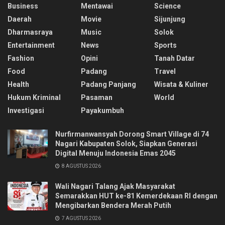
Business
Mentawai
Science
Daerah
Movie
Sijunjung
Dharmasraya
Music
Solok
Entertainment
News
Sports
Fashion
Opini
Tanah Datar
Food
Padang
Travel
Health
Padang Panjang
Wisata & Kuliner
Hukum Kriminal
Pasaman
World
Investigasi
Payakumbuh
Nurfirmanwansyah Dorong Smart Village di 74
Nagari Kabupaten Solok, Siapkan Generasi
Digital Menuju Indonesia Emas 2045
8 AGUSTUS 2026
Wali Nagari Talang Ajak Masyarakat
Semarakkan HUT ke-81 Kemerdekaan RI dengan
Mengibarkan Bendera Merah Putih
7 AGUSTUS 2026