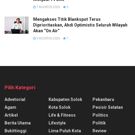
7 AGUSTUS 2026
3
Mengakses Titik Blankspot Terus
Diprioritaskan, Ahdi Optimistis Seluruh Wilayah
Akan “On Air”
5 AGUSTUS 2026
7
Pilih Kategori
Advetorial
Kabupaten Solok
Pekanbaru
Agam
Kota Solok
Pesisir Selatan
Artikel
Life & Fitness
Politics
Berita Utama
Lifestyle
Politik
Bukittinggi
Lima Puluh Kota
Review