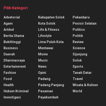
Pilih Kategori
Advetorial
Kabupaten Solok
Pekanbaru
Agam
Kota Solok
Pesisir Selatan
Artikel
Life & Fitness
Politics
Berita Utama
Lifestyle
Politik
Bukittinggi
Lima Puluh Kota
Review
Business
Mentawai
Science
Daerah
Movie
Sijunjung
Dharmasraya
Music
Solok
Entertainment
News
Sports
Fashion
Opini
Tanah Datar
Food
Padang
Travel
Health
Padang Panjang
Wisata & Kuliner
Hukum Kriminal
Pasaman
World
Investigasi
Payakumbuh