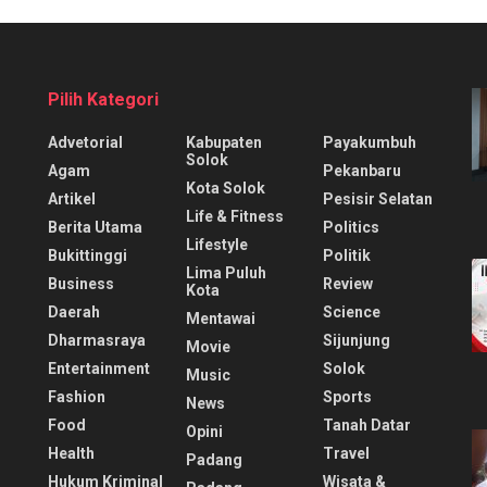
Pilih Kategori
Advetorial
Kabupaten
Payakumbuh
Solok
Agam
Pekanbaru
Kota Solok
Artikel
Pesisir Selatan
Life & Fitness
Berita Utama
Politics
Lifestyle
Bukittinggi
Politik
Lima Puluh
Business
Review
Kota
Daerah
Science
Mentawai
Dharmasraya
Sijunjung
Movie
Entertainment
Solok
Music
Fashion
Sports
News
Food
Tanah Datar
Opini
Health
Travel
Padang
Hukum Kriminal
Wisata &