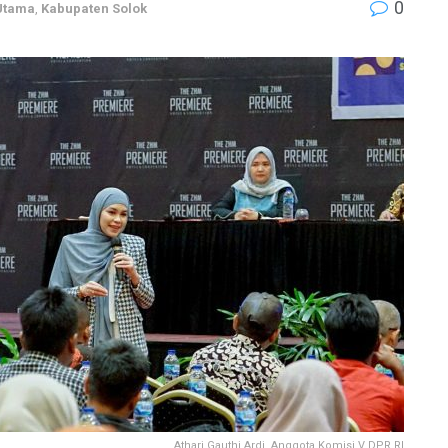
0
 Utama
,
Kabupaten Solok
Athari Gauthi Ardi, Anggota Komisi V DPR RI