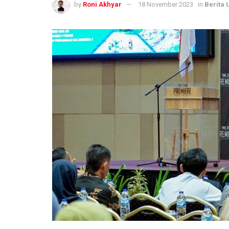
by
Roni Akhyar
18 November 2023
in
Berita