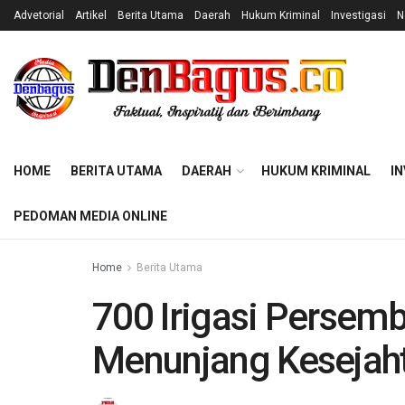
Advetorial
Artikel
Berita Utama
Daerah
Hukum Kriminal
Investigasi
N
HOME
BERITA UTAMA
DAERAH
HUKUM KRIMINAL
IN
PEDOMAN MEDIA ONLINE
Home
Berita Utama
700 Irigasi Persemb
Menunjang Kesejah