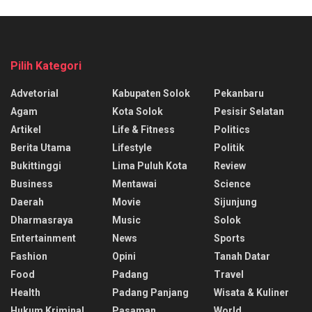
Pilih Kategori
Advetorial
Kabupaten Solok
Pekanbaru
Agam
Kota Solok
Pesisir Selatan
Artikel
Life & Fitness
Politics
Berita Utama
Lifestyle
Politik
Bukittinggi
Lima Puluh Kota
Review
Business
Mentawai
Science
Daerah
Movie
Sijunjung
Dharmasraya
Music
Solok
Entertainment
News
Sports
Fashion
Opini
Tanah Datar
Food
Padang
Travel
Health
Padang Panjang
Wisata & Kuliner
Hukum Kriminal
Pasaman
World