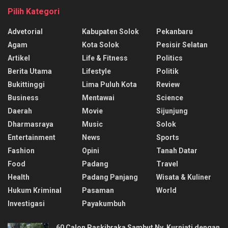
Pilih Kategori
Advetorial
Kabupaten Solok
Pekanbaru
Agam
Kota Solok
Pesisir Selatan
Artikel
Life & Fitness
Politics
Berita Utama
Lifestyle
Politik
Bukittinggi
Lima Puluh Kota
Review
Business
Mentawai
Science
Daerah
Movie
Sijunjung
Dharmasraya
Music
Solok
Entertainment
News
Sports
Fashion
Opini
Tanah Datar
Food
Padang
Travel
Health
Padang Panjang
Wisata & Kuliner
Hukum Kriminal
Pasaman
World
Investigasi
Payakumbuh
60 Calon Paskibraka Sambut Ny. Kurniati dengan