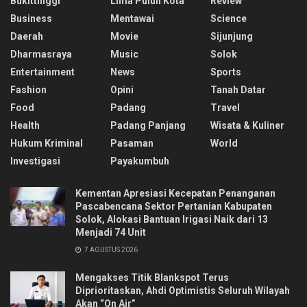
Bukittinggi
Lima Puluh Kota
Review
Business
Mentawai
Science
Daerah
Movie
Sijunjung
Dharmasraya
Music
Solok
Entertainment
News
Sports
Fashion
Opini
Tanah Datar
Food
Padang
Travel
Health
Padang Panjang
Wisata & Kuliner
Hukum Kriminal
Pasaman
World
Investigasi
Payakumbuh
Kementan Apresiasi Kecepatan Penanganan
Pascabencana Sektor Pertanian Kabupaten
Solok, Alokasi Bantuan Irigasi Naik dari 13
Menjadi 74 Unit
7 AGUSTUS 2026
Mengakses Titik Blankspot Terus
Diprioritaskan, Ahdi Optimistis Seluruh Wilayah
Akan “On Air”