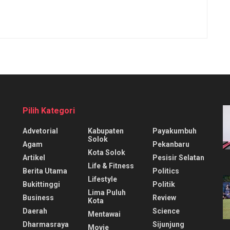
Pilih Kategori
Advetorial
Kabupaten
Payakumbuh
Solok
Agam
Pekanbaru
Kota Solok
Artikel
Pesisir Selatan
Life & Fitness
Berita Utama
Politics
Lifestyle
Bukittinggi
Politik
Lima Puluh
Business
Review
Kota
Daerah
Science
Mentawai
Dharmasraya
Sijunjung
Movie