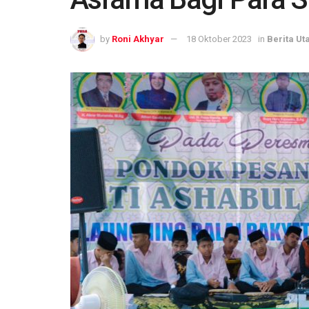
by
Roni Akhyar
18 Oktober 2023
in
Berita U