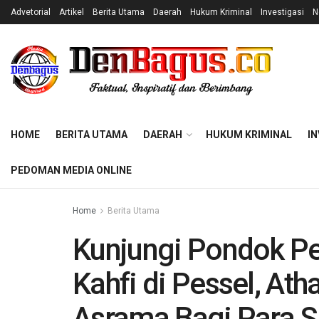
Advetorial
Artikel
Berita Utama
Daerah
Hukum Kriminal
Investigasi
N
HOME
BERITA UTAMA
DAERAH
HUKUM KRIMINAL
IN
PEDOMAN MEDIA ONLINE
Home
Berita Utama
Kunjungi Pondok Pe
Kahfi di Pessel, At
Asrama Bagi Para S