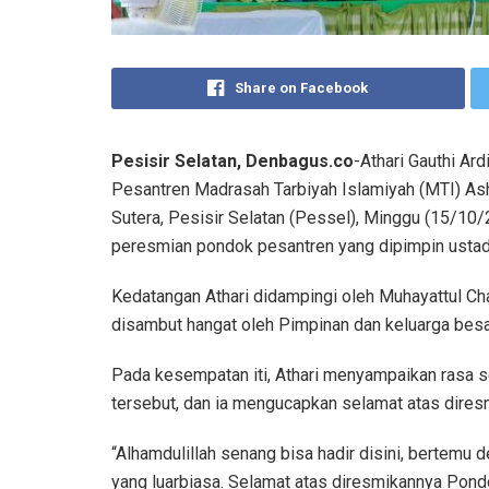
Share on Facebook
Pesisir Selatan, Denbagus.co
-Athari Gauthi Ar
Pesantren Madrasah Tarbiyah Islamiyah (MTI) As
Sutera, Pesisir Selatan (Pessel), Minggu (15/10/
peresmian pondok pesantren yang dipimpin ustad
Kedatangan Athari didampingi oleh Muhayattul C
disambut hangat oleh Pimpinan dan keluarga besa
Pada kesempatan iti, Athari menyampaikan rasa s
tersebut, dan ia mengucapkan selamat atas diresm
“Alhamdulillah senang bisa hadir disini, bertemu 
yang luarbiasa. Selamat atas diresmikannya Pon