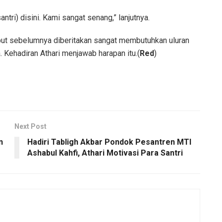
ri) disini. Kami sangat senang,” lanjutnya.
but sebelumnya diberitakan sangat membutuhkan uluran
ehadiran Athari menjawab harapan itu.(
Red
)
Next Post
n
Hadiri Tabligh Akbar Pondok Pesantren MTI
Ashabul Kahfi, Athari Motivasi Para Santri