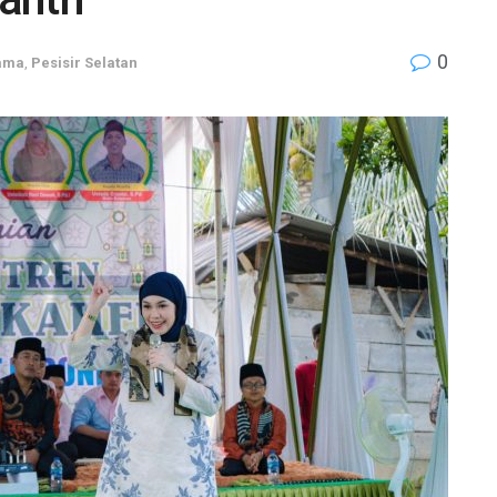
0
tama
,
Pesisir Selatan