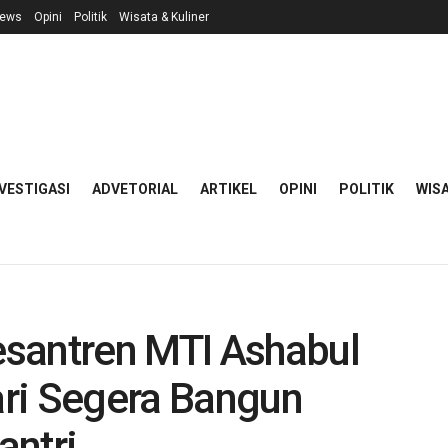
ews
Opini
Politik
Wisata & Kuliner
VESTIGASI
ADVETORIAL
ARTIKEL
OPINI
POLITIK
WISA
santren MTI Ashabul
hari Segera Bangun
antri