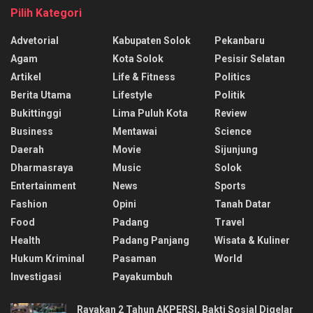
Pilih Kategori
Advetorial
Kabupaten Solok
Pekanbaru
Agam
Kota Solok
Pesisir Selatan
Artikel
Life & Fitness
Politics
Berita Utama
Lifestyle
Politik
Bukittinggi
Lima Puluh Kota
Review
Business
Mentawai
Science
Daerah
Movie
Sijunjung
Dharmasraya
Music
Solok
Entertainment
News
Sports
Fashion
Opini
Tanah Datar
Food
Padang
Travel
Health
Padang Panjang
Wisata & Kuliner
Hukum Kriminal
Pasaman
World
Investigasi
Payakumbuh
Rayakan 2 Tahun AKPERSI, Bakti Sosial Digelar