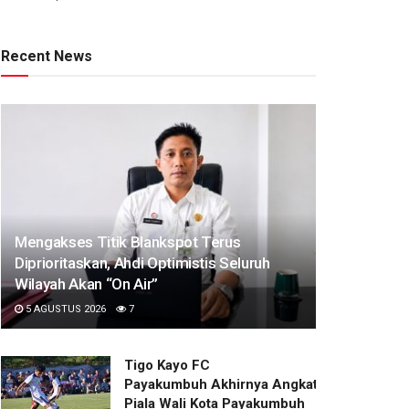
Recent News
Mengakses Titik Blankspot Terus
Diprioritaskan, Ahdi Optimistis Seluruh
Wilayah Akan “On Air”
5 AGUSTUS 2026
7
Tigo Kayo FC
Payakumbuh Akhirnya Angkat Trofi
Piala Wali Kota Payakumbuh