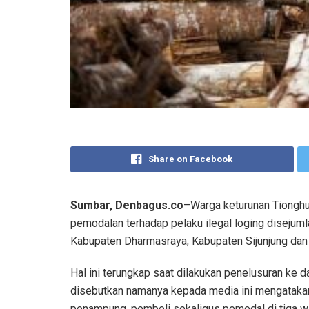
Share on Facebook
Sumbar, Denbagus.co
–Warga keturunan Tionghu
pemodalan terhadap pelaku ilegal loging disejuml
Kabupaten Dharmasraya, Kabupaten Sijunjung dan
Hal ini terungkap saat dilakukan penelusuran ke 
disebutkan namanya kepada media ini mengatakan
penampung, pembeli sekaligus pemodal di tiga wil