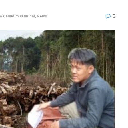
0
ama
,
Hukum Kriminal
,
News