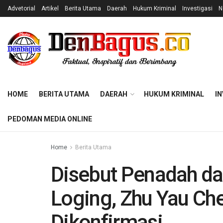
Advetorial
Artikel
Berita Utama
Daerah
Hukum Kriminal
Investigasi
N
HOME
BERITA UTAMA
DAERAH
HUKUM KRIMINAL
IN
PEDOMAN MEDIA ONLINE
Home
Berita Utama
Disebut Penadah da
Loging, Zhu Yau Che
Dikonfirmasi