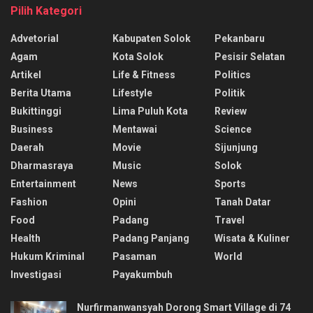
Pilih Kategori
Advetorial
Kabupaten Solok
Pekanbaru
Agam
Kota Solok
Pesisir Selatan
Artikel
Life & Fitness
Politics
Berita Utama
Lifestyle
Politik
Bukittinggi
Lima Puluh Kota
Review
Business
Mentawai
Science
Daerah
Movie
Sijunjung
Dharmasraya
Music
Solok
Entertainment
News
Sports
Fashion
Opini
Tanah Datar
Food
Padang
Travel
Health
Padang Panjang
Wisata & Kuliner
Hukum Kriminal
Pasaman
World
Investigasi
Payakumbuh
Nurfirmanwansyah Dorong Smart Village di 74