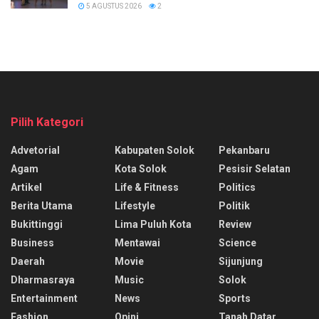
5 AGUSTUS 2026
2
Pilih Kategori
Advetorial
Kabupaten Solok
Pekanbaru
Agam
Kota Solok
Pesisir Selatan
Artikel
Life & Fitness
Politics
Berita Utama
Lifestyle
Politik
Bukittinggi
Lima Puluh Kota
Review
Business
Mentawai
Science
Daerah
Movie
Sijunjung
Dharmasraya
Music
Solok
Entertainment
News
Sports
Fashion
Opini
Tanah Datar