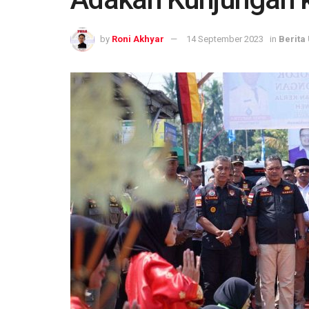
by
Roni Akhyar
14 September 2023
in
Berita