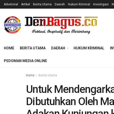
Advetorial
Artikel
Berita Utama
Daerah
Hukum Kriminal
Investigasi
N
HOME
BERITA UTAMA
DAERAH
HUKUM KRIMINAL
IN
PEDOMAN MEDIA ONLINE
Home
Berita Utama
Untuk Mendengarka
Dibutuhkan Oleh Ma
Adakan Kunjungan 