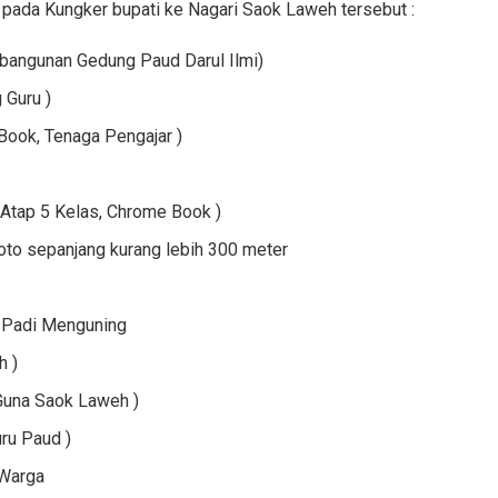
pada Kungker bupati ke Nagari Saok Laweh tersebut :
bangunan Gedung Paud Darul Ilmi)
 Guru )
ook, Tenaga Pengajar )
Atap 5 Kelas, Chrome Book )
oto sepanjang kurang lebih 300 meter
 Padi Menguning
h )
Guna Saok Laweh )
uru Paud )
 Warga