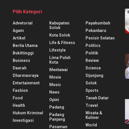
Pilih Kategori
Advetorial
Kabupaten
Payakumbuh
Solok
Agam
Pekanbaru
Kota Solok
Artikel
Pesisir Selatan
Life & Fitness
Berita Utama
Politics
Lifestyle
Bukittinggi
Politik
Lima Puluh
Business
Review
Kota
Daerah
Science
Mentawai
Dharmasraya
Sijunjung
Movie
Entertainment
Solok
Music
Fashion
Sports
News
Food
Tanah Datar
Opini
Health
Travel
Padang
Hukum Kriminal
Wisata &
Padang
Kuliner
Panjang
Investigasi
World
Pasaman