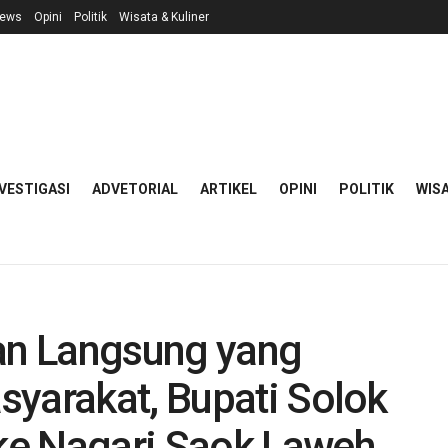
ews
Opini
Politik
Wisata & Kuliner
VESTIGASI
ADVETORIAL
ARTIKEL
OPINI
POLITIK
WISA
n Langsung yang
syarakat, Bupati Solok
ke Nagari Saok Laweh