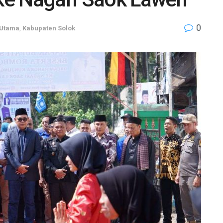
0
 Utama
,
Kabupaten Solok