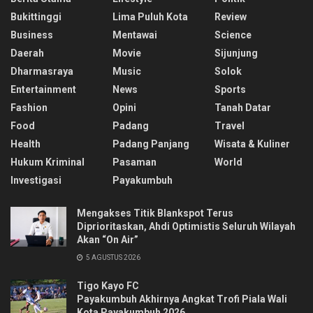
Bukittinggi
Lima Puluh Kota
Review
Business
Mentawai
Science
Daerah
Movie
Sijunjung
Dharmasraya
Music
Solok
Entertainment
News
Sports
Fashion
Opini
Tanah Datar
Food
Padang
Travel
Health
Padang Panjang
Wisata & Kuliner
Hukum Kriminal
Pasaman
World
Investigasi
Payakumbuh
Mengakses Titik Blankspot Terus
Diprioritaskan, Ahdi Optimistis Seluruh Wilayah
Akan “On Air”
5 AGUSTUS 2026
Tigo Kayo FC
Payakumbuh Akhirnya Angkat Trofi Piala Wali
Kota Payakumbuh 2026