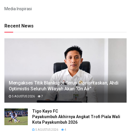
Media Inspirasi
Recent News
Mengakses Titik Blankspot Terus Diprioritaskan, Ahdi
Optimistis Seluruh Wilayah Akan “On Air”
5 AGUSTUS 2026
7
Tigo Kayo FC
Payakumbuh Akhirnya Angkat Trofi Piala Wali
Kota Payakumbuh 2026
5 AGUSTUS 2026
4