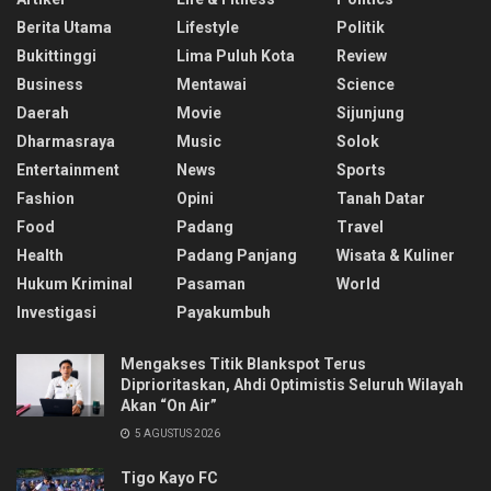
Berita Utama
Lifestyle
Politik
Bukittinggi
Lima Puluh Kota
Review
Business
Mentawai
Science
Daerah
Movie
Sijunjung
Dharmasraya
Music
Solok
Entertainment
News
Sports
Fashion
Opini
Tanah Datar
Food
Padang
Travel
Health
Padang Panjang
Wisata & Kuliner
Hukum Kriminal
Pasaman
World
Investigasi
Payakumbuh
Mengakses Titik Blankspot Terus
Diprioritaskan, Ahdi Optimistis Seluruh Wilayah
Akan “On Air”
5 AGUSTUS 2026
Tigo Kayo FC