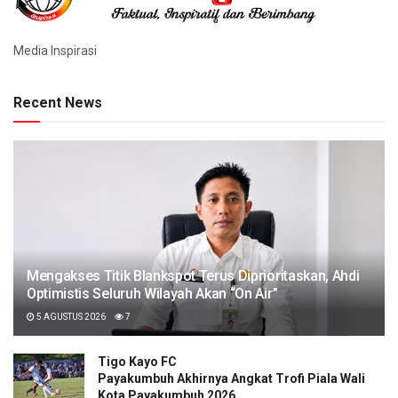
Media Inspirasi
Recent News
Mengakses Titik Blankspot Terus Diprioritaskan, Ahdi
Optimistis Seluruh Wilayah Akan “On Air”
5 AGUSTUS 2026
7
Tigo Kayo FC
Payakumbuh Akhirnya Angkat Trofi Piala Wali
Kota Payakumbuh 2026