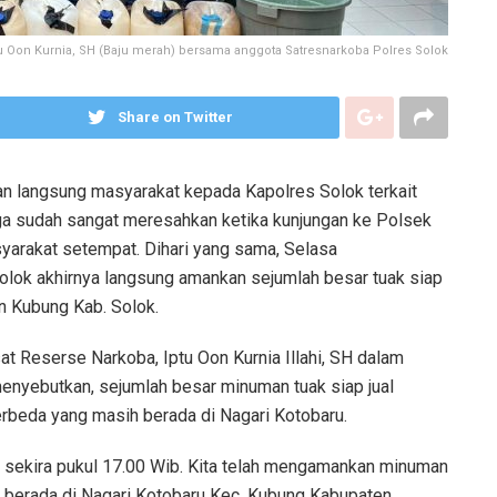
tu Oon Kurnia, SH (Baju merah) bersama anggota Satresnarkoba Polres Solok
Share on Twitter
n langsung masyarakat kepada Kapolres Solok terkait
ga sudah sangat meresahkan ketika kunjungan ke Polsek
syarakat setempat. Dihari yang sama, Selasa
lok akhirnya langsung amankan sejumlah besar tuak siap
an Kubung Kab. Solok.
 Reserse Narkoba, Iptu Oon Kurnia Illahi, SH dalam
enyebutkan, sejumlah besar minuman tuak siap jual
berbeda yang masih berada di Nagari Kotobaru.
3 sekira pukul 17.00 Wib. Kita telah mengamankan minuman
 yg berada di Nagari Kotobaru Kec. Kubung Kabupaten