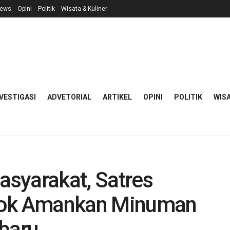
ews
Opini
Politik
Wisata & Kuliner
VESTIGASI
ADVETORIAL
ARTIKEL
OPINI
POLITIK
WISA
syarakat, Satres
lok Amankan Minuman
obaru