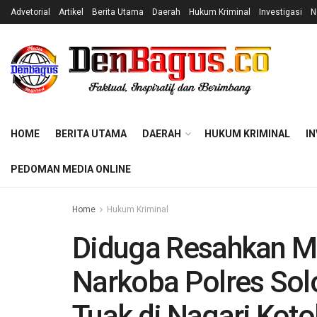
Advetorial
Artikel
Berita Utama
Daerah
Hukum Kriminal
Investigasi
N
HOME
BERITA UTAMA
DAERAH
HUKUM KRIMINAL
IN
PEDOMAN MEDIA ONLINE
Home
Hukum Kriminal
Diduga Resahkan Ma
Narkoba Polres So
Tuak di Nagari Kot