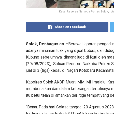
Kasat Reserse Narkoba Polres Solok, Ip
Share on Facebook
Solok, Denbagus.co-
–Berawal laporan pengadua
adanya minuman tuak yang dijual bebas, dan didu
Kubung sebelumnya, dimana juga di ikuti oleh ma
(29/08/2023), Satuan Reserse Narkoba Polres So
jual di 3 (tiga) kedai, di Nagari Kotobaru Kecamat
Kapolres Solok AKBP Muari, MM. MH melalui Kasat
membenarkan dan dalam keterangan tertulisnya m
itu betul telah di amankan dari tiga tempat yang 
“Benar..Pada hari Selasa tanggal 29 Agustus 202
tradisional jenis tuak di 3 (Tiga) lokasi berbeda