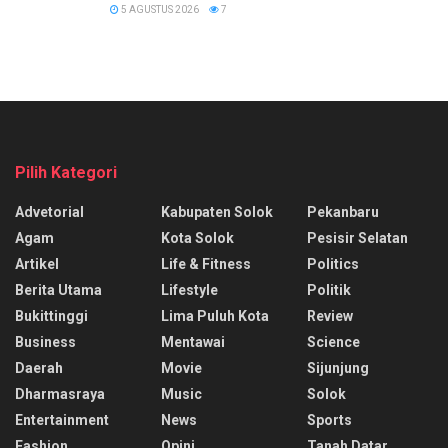
5 AGUSTUS 2026
7
Pilih Kategori
Advetorial
Kabupaten Solok
Pekanbaru
Agam
Kota Solok
Pesisir Selatan
Artikel
Life & Fitness
Politics
Berita Utama
Lifestyle
Politik
Bukittinggi
Lima Puluh Kota
Review
Business
Mentawai
Science
Daerah
Movie
Sijunjung
Dharmasraya
Music
Solok
Entertainment
News
Sports
Fashion
Opini
Tanah Datar