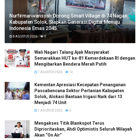
Nurfirmanwansyah Dorong Smart Village di 74 Nagari
Kabupaten Solok, Siapkan Generasi Digital Menuju
Indonesia Emas 2045
8 AGUSTUS 2026
0
Wali Nagari Talang Ajak Masyarakat
Semarakkan HUT ke-81 Kemerdekaan RI dengan
Mengibarkan Bendera Merah Putih
7 AGUSTUS 2026
12
Kementan Apresiasi Kecepatan Penanganan
Pascabencana Sektor Pertanian Kabupaten
Solok, Alokasi Bantuan Irigasi Naik dari 13
Menjadi 74 Unit
7 AGUSTUS 2026
3
Mengakses Titik Blankspot Terus
Diprioritaskan, Ahdi Optimistis Seluruh Wilayah
Akan “On Air”