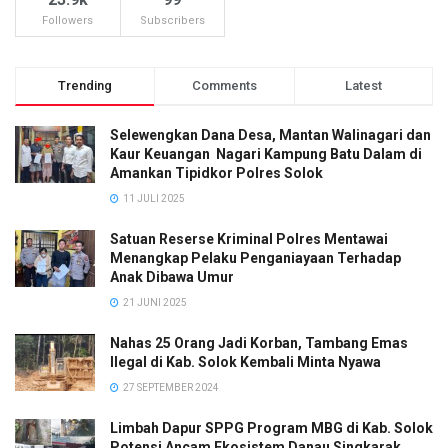
Followers
Subscribers
Trending
Comments
Latest
Selewengkan Dana Desa, Mantan Walinagari dan
Kaur Keuangan Nagari Kampung Batu Dalam di
Amankan Tipidkor Polres Solok
11 JULI 2025
Satuan Reserse Kriminal Polres Mentawai
Menangkap Pelaku Penganiayaan Terhadap
Anak Dibawa Umur
21 JUNI 2025
Nahas 25 Orang Jadi Korban, Tambang Emas
Ilegal di Kab. Solok Kembali Minta Nyawa
27 SEPTEMBER 2024
Limbah Dapur SPPG Program MBG di Kab. Solok
Potensi Ancam Ekosistem Danau Singkarak,